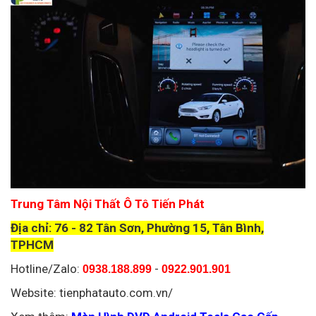
Trung Tâm Nội Thất Ô Tô Tiến Phát
Địa chỉ: 76 - 82 Tân Sơn, Phường 15, Tân Bình,
TPHCM
Hotline/Zalo:
-
0938.188.899
0922.901.901
Website: tienphatauto.com.vn/