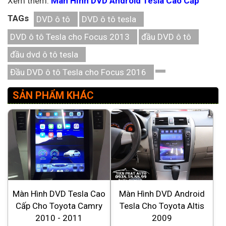
Xem thêm:
Màn Hình DVD Android Tesla Cao Cấp
TAGs
DVD ô tô
DVD ô tô tesla
DVD ô tô Tesla cho Focus 2013
đầu DVD ô tô
đầu dvd ô tô tesla
Đầu DVD ô tô Tesla cho Focus 2016
SẢN PHẨM KHÁC
Màn Hình DVD Tesla Cao
Màn Hình DVD Android
Cấp Cho Toyota Camry
Tesla Cho Toyota Altis
2010 - 2011
2009