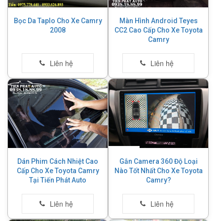
Bọc Da Taplo Cho Xe Camry
Màn Hình Android Teyes
2008
CC2 Cao Cấp Cho Xe Toyota
Camry
Dán Phim Cách Nhiệt Cao
Gắn Camera 360 Độ Loại
Cấp Cho Xe Toyota Camry
Nào Tốt Nhất Cho Xe Toyota
Tại Tiến Phát Auto
Camry?