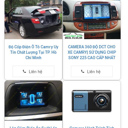
Độ Cốp Điện Ô Tô Camry Uy
CAMERA 360 ĐỘ DCT CHO
Tín Chất Lượng Tại TP. Hồ
XE CAMRY| SỬ DỤNG CHIP
Chí Minh
SONY 225 CAO CẤP NHẤT