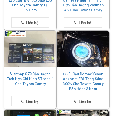
Lắp Cảm Biến Áp Suất Lốp
Camera Hành Trình Tích
Cho Toyota Camry Tại
Hợp Dẫn Đường Vietmap
Tp.Hcm
A50 Cho Toyota Camry
Vietmap G79 Dẫn Đường
Độ Bi Cầu Domax Xenon
Tích Hợp Ghi Hình 5 Trong 1
Aozoom FBL Tăng Sáng
Cho Toyota Camry
300% Cho Toyota Camry
Bảo Hành 3 Năm