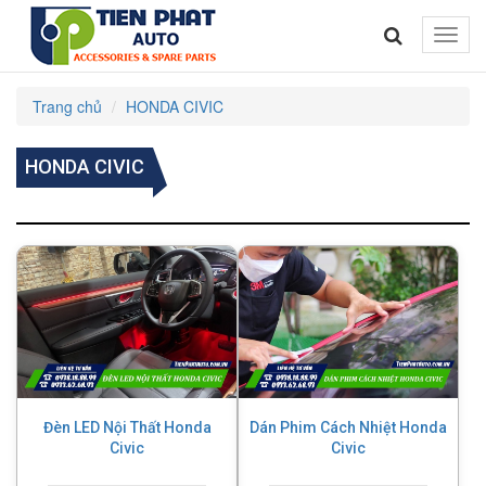
Toggle
naviga
Trang chủ
HONDA CIVIC
HONDA CIVIC
Đèn LED Nội Thất Honda
Dán Phim Cách Nhiệt Honda
Civic
Civic