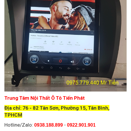
Trung Tâm Nội Thất Ô Tô Tiến Phát
Địa chỉ: 76 - 82 Tân Sơn, Phường 15, Tân Bình,
TPHCM
Hotline/Zalo:
-
0938.188.899
0922.901.901