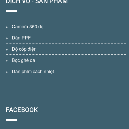
DỊCH VỤ - SẢN PHẨM
Camera 360 độ
Dán PPF
Độ cốp điện
Bọc ghế da
Dán phim cách nhiệt
FACEBOOK