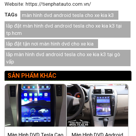
Website: https://tienphatauto.com.vn/
TAGs
màn hình dvd android tesla cho xe kia k3
lắp đặt màn hình dvd android tesla cho xe kia k3 tại
tp.hcm
lắp đặt tận nơi màn hình dvd cho xe kia
lắp màn hình dvd android tesla cho xe kia k3 tại gò
vấp
SẢN PHẨM KHÁC
Màn Hình DVD Tesla Cao
Màn Hình DVD Android