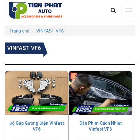
Toggle
naviga
Trang chủ
VINFAST VF6
VINFAST VF6
Độ Gập Gương Điện Vinfast
Dán Phim Cách Nhiệt
VF6
Vinfast VF6