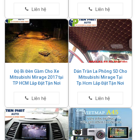
Độ Bi Đèn Gầm Cho Xe
Dán Trần La Phông 5D Cho
Mitsubishi Mirage 2017 tại
Mitsubishi Mirage Tại
TP HCM Lắp Đặt Tận Nơi
Tp.Hcm Lắp Đặt Tận Nơi