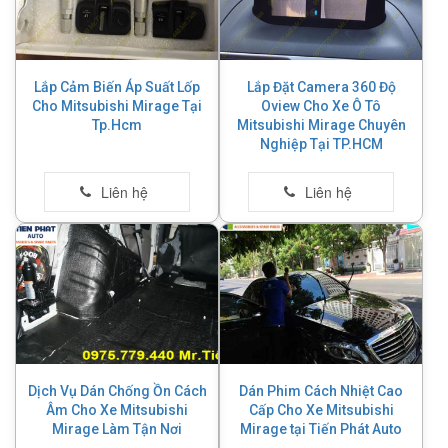
Lắp Cảm Biến Áp Suất Lốp
Lắp Đặt Camera 360 Độ
Cho Mitsubishi Mirage Tại
Oview Cho Xe Ô Tô
Tp.Hcm
Mitsubishi Mirage Chuyên
Nghiệp Tại TP.HCM
Dịch Vụ Dán Chống Ồn Cách
Dán Phim Cách Nhiệt Cao
Âm Cho Xe Mitsubishi
Cấp Cho Xe Mitsubishi
Mirage Làm Tận Nơi
Mirage tại Tiến Phát Auto