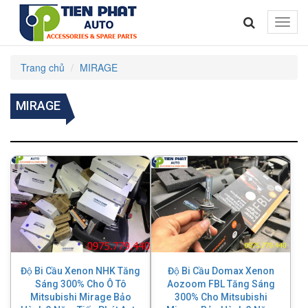
Toggle
naviga
Trang chủ
MIRAGE
MIRAGE
Độ Bi Cầu Xenon NHK Tăng
Độ Bi Cầu Domax Xenon
Sáng 300% Cho Ô Tô
Aozoom FBL Tăng Sáng
Mitsubishi Mirage Bảo
300% Cho Mitsubishi