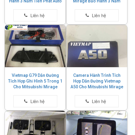
Hành 3 Năm Tiến Phát Auto
Mirage Bảo Hành 3 Năm
Vietmap G79 Dẫn Đường
Camera Hành Trình Tích
Tích Hợp Ghi Hình 5 Trong 1
Hợp Dẫn Đường Vietmap
Cho Mitsubishi Mirage
A50 Cho Mitsubishi Mirage