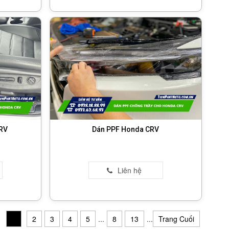
RV
Dán PPF Honda CRV
1
2
3
4
5
...
8
13
...
Trang Cuối