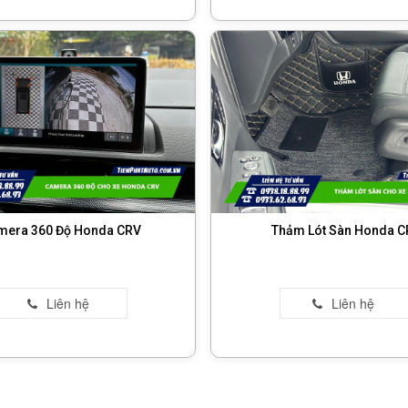
mera 360 Độ Honda CRV
Thảm Lót Sàn Honda C