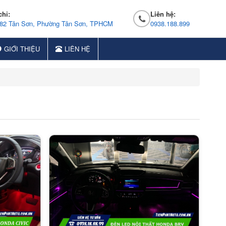
chỉ:
Liên hệ:
 82 Tân Sơn, Phường Tân Sơn, TPHCM
0938.188.899
GIỚI THIỆU
LIÊN HỆ