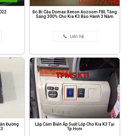
022
Độ Bi Cầu Domax Xenon Aozoom FBL Tăng
Sáng 300% Cho Kia K3 Bảo Hành 3 Năm
Dẫn Đường
Lắp Cảm Biến Áp Suất Lốp Cho Kia K3 Tại
K3
Tp.Hcm