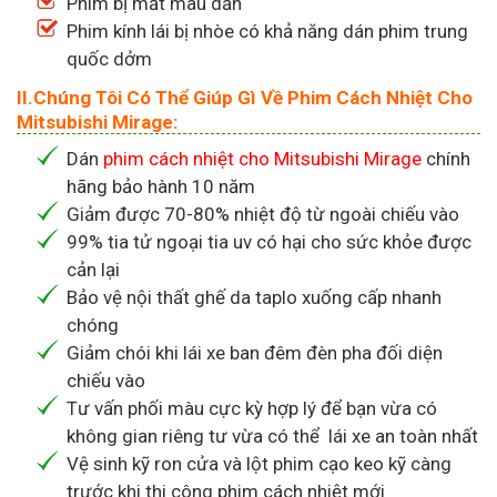
Phim bị mất màu dần
Phim kính lái bị nhòe có khả năng dán phim trung
quốc dởm
II.Chúng Tôi Có Thể Giúp Gì Về Phim Cách Nhiệt Cho
Mitsubishi Mirage:
Dán
phim cách nhiệt cho Mitsubishi Mirage
chính
hãng bảo hành 10 năm
Giảm được 70-80% nhiệt độ từ ngoài chiếu vào
99% tia tử ngoại tia uv có hại cho sức khỏe được
cản lại
Bảo vệ nội thất ghế da taplo xuống cấp nhanh
chóng
Giảm chói khi lái xe ban đêm đèn pha đối diện
chiếu vào
Tư vấn phối màu cực kỳ hợp lý để bạn vừa có
không gian riêng tư vừa có thể lái xe an toàn nhất
Vệ sinh kỹ ron cửa và lột phim cạo keo kỹ càng
trước khi thi công phim cách nhiệt mới