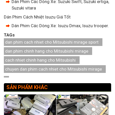
Dán Phim Các Dòng Xe: Suzuki Swift, Suzuki ertiga,
Suzuki vitara
Dán Phim Cách Nhiệt Isuzu Giá Tốt
Dán Phim Các Dòng Xe: Isuzu Dmax, Isuzu trooper.
TAGs
dan phim cach nhiet cho Mitsubishi mirage sport
dan phim chinh hang cho Mitsubishi mirage
cach nhiet chinh hang cho Mitsubishi
chuyen dan phim cach nhiet cho Mitsubishi mirage
SẢN PHẨM KHÁC