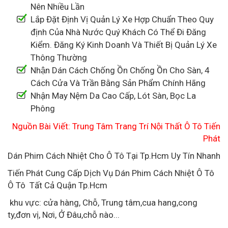
Nên Nhiều Lần
Lắp Đặt Định Vị Quản Lý Xe Hợp Chuẩn Theo Quy
định Của Nhà Nước Quý Khách Có Thể Đi Đăng
Kiểm. Đăng Ký Kinh Doanh Và Thiết Bị Quản Lý Xe
Thông Thường
Nhận Dán Cách Chống Ồn Chống Ồn Cho Sàn, 4
Cách Cửa Và Trần Bằng Sản Phẩm Chính Hãng
Nhận May Nệm Da Cao Cấp, Lót Sàn, Bọc La
Phông
Nguồn Bài Viết: Trung Tâm Trang Trí Nội Thất Ô Tô Tiến
Phát
Dán Phim Cách Nhiệt Cho Ô Tô Tại Tp.Hcm Uy Tín Nhanh
Tiến Phát Cung Cấp Dịch Vụ Dán Phim Cách Nhiệt Ô Tô
Ô Tô Tất Cả Quận Tp.Hcm
khu vực: cửa hàng, Chỗ, Trung tâm,cua hang,cong
ty,đơn vị, Nơi, Ở Đâu,chỗ nào...