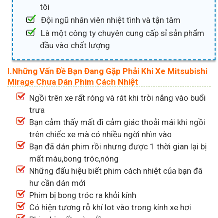
tôi
Đội ngũ nhân viên nhiệt tình và tận tâm
Là một công ty chuyên cung cấp sỉ sản phẩm
đầu vào chất lượng
I.Những Vấn Đề Bạn Đang Gặp Phải Khi Xe Mitsubishi
Mirage Chưa Dán Phim Cách Nhiệt
Ngồi trên xe rất róng và rát khi trời nắng vào buổi
trưa
Bạn cảm thấy mất đi cảm giác thoải mái khi ngồi
trên chiếc xe mà có nhiều ngời nhìn vào
Bạn đã dán phim rồi nhưng được 1 thời gian lại bị
mất màu,bong tróc,nóng
Những đấu hiệu biết phim cách nhiệt của bạn đã
hư cần dán mới
Phim bị bong tróc ra khỏi kính
Có hiện tương rỗ khí lot vào trong kính xe hơi