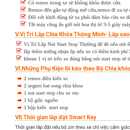
Có remos trong xe sẽ không khóa được cửa
Remos đến gần tự động mở cửa,remos đi xa tự
Đối với khởi động từ xa phải đảm bảo cửa xe đã
Tắt máy cũng ấn giữ nút hoa thị từ 3-5 giây máy
V.Vị Trí Lắp Chìa Khóa Thông Minh- Lắp sa
Vị Trí Lắp Nút Start Stop Thường để đè nên nút 
lắp thêm miếng nhựa ốp nếu xe có thêm kinh phí 500
khoan 1 vị tri trên xe đúng bằng nút start stop sẽ t
VI.Những Phụ Kiện Đi kèo theo Bộ Chìa khó
2 remos điều kiển xe
2 angten bat song chia khoa
1 nut start stop cho xe oto
1 bộ giắc nguồn
1 hộp kiển start stop
VII.Thời gian lắp đặt Smart Key
Thời gian lắp đặt nếu bộ zin theo xe chỉ việc cắm giắ