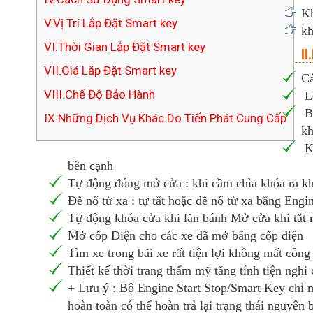
Kh
V.Vị Trí Lắp Đặt Smart key
kh
VI.Thời Gian Lắp Đặt Smart key
I
VII.Giá Lắp Đặt Smart key
Cá
VIII.Chế Độ Bảo Hành
Lợ
Bộ
IX.Những Dịch Vụ Khác Do Tiến Phát Cung Cấp
kh
Kh
bên cạnh
Tự động đóng mở cửa : khi cầm chìa khóa ra kh
Đề nổ từ xa : tự tắt hoặc đề nổ từ xa bằng Engi
Tự động khóa cửa khi lăn bánh Mở cửa khi tắt má
Mở cốp Điện cho các xe đã mở bằng cốp điện
Tìm xe trong bãi xe rất tiện lợi không mất công
Thiết kế thời trang thẩm mỹ tăng tính tiện nghi
+ Lưu ý : Bộ Engine Start Stop/Smart Key chỉ m
hoàn toàn có thể hoàn trả lại trạng thái nguyên 