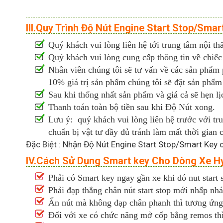
III.Quy Trình Độ Nút Engine Start Stop/Sm
Quý khách vui lòng liên hệ tới trung tâm nội thấ
Quý khách vui lòng cung cấp thông tin về chiếc
Nhân viên chúng tôi sẽ tư vấn về các sản phẩm
10% giá trị sản phẩm chúng tôi sẽ đặt sản phẩm
Sau khi thống nhất sản phẩm và giá cả sẽ hẹn l
Thanh toán toàn bộ tiền sau khi Độ Nút xong.
Lưu ý: quý khách vui lòng liên hệ trước với t
chuẩn bị vật tư đầy đủ tránh làm mất thời gian
Đặc Biệt : Nhận Độ Nút Engine Start Stop/Smart Key ch
IV.Cách Sử Dụng Smart key Cho Dòng Xe H
Phải có Smart key ngay gần xe khi đó nut start
Phải đạp thắng chân nút start stop mới nhấp nh
Ấn nút mà không đạp chân phanh thì tương ứn
Đối với xe có chức năng mở cốp bằng remos t