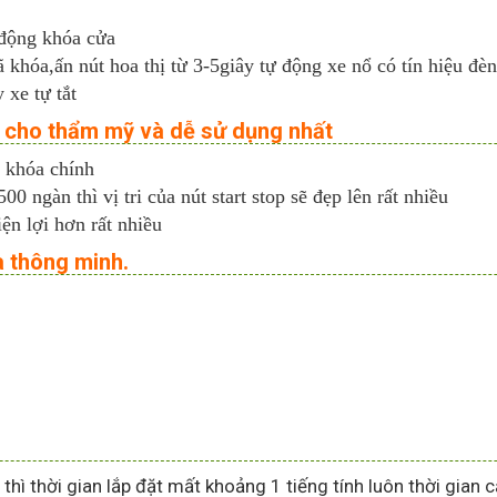
 động khóa cửa
 khóa,ấn nút hoa thị từ 3-5giây tự động xe nổ có tín hiệu đè
 xe tự tắt
o cho thẩm mỹ và dễ sử dụng nhất
ổ khóa chính
 ngàn thì vị tri của nút start stop sẽ đẹp lên rất nhiều
iện lợi hơn rất nhiều
a thông minh.
c thì thời gian lắp đặt mất khoảng 1 tiếng tính luôn thời gia