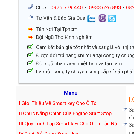
Click :
0975.779.440
-
0933.626.893
-
082
Tư Vấn & Báo Giá Qua
Tận Nơi Tại Tphcm
Đội Ngũ Thợ Kinh Nghiệm
Cam kết bán giá tốt nhất và sát giá với thị 
Được đổi trả hàng khi mua tại công ty chúng
Đội ngũ nhân viên nhiệt tình và tận tâm
Là một công ty chuyên cung cấp sỉ sản phẩ
Menu
I
I.Giới Thiệu Về Smart key Cho Ô Tô
Sm
II.Chức Năng Chính Của Engine Start Stop
ch
III.Quy Trình Lắp Smart key Cho Ô Tô Tận Nơi
Sm
mở
IV.Cách Sử Dụng Smart key