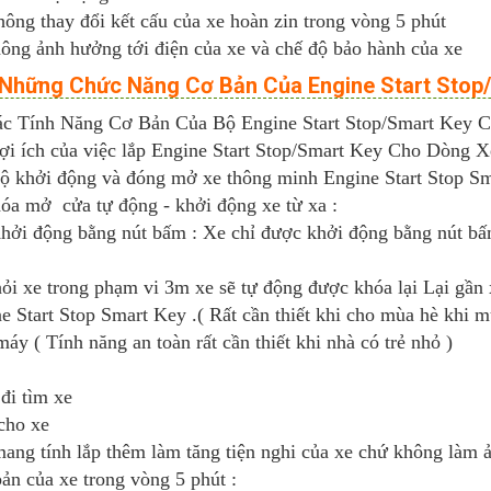
ông thay đổi kết cấu của xe hoàn zin trong vòng 5 phút
ông ảnh hưởng tới điện của xe và chế độ bảo hành của xe
I.Những Chức Năng Cơ Bản Của Engine Start Stop
c Tính Năng Cơ Bản Của Bộ Engine Start Stop/Smart Key 
i ích của việc lắp Engine Start Stop/Smart Key Cho Dòng 
 khởi động và đóng mở xe thông minh Engine Start Stop Sm
óa mở cửa tự động - khởi động xe từ xa :
ởi động bằng nút bấm : Xe chỉ được khởi động bằng nút bấm
ỏi xe trong phạm vi 3m xe sẽ tự động được khóa lại Lại gần
ne Start Stop Smart Key .( Rất cần thiết khi cho mùa hè khi m
y ( Tính năng an toàn rất cần thiết khi nhà có trẻ nhỏ )
 đi tìm xe
 cho xe
ang tính lắp thêm làm tăng tiện nghi của xe chứ không làm 
bản của xe trong vòng 5 phút :