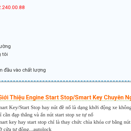
.240.00.88
trường
 tôi
m đầu vào chất lượng
.Giới Thiệu Engine Start Stop/Smart Key Chuyên 
art Key/Start Stop hay nút đề nổ là dạng khởi động xe khôn
ỉ cần đạp thắng và ấn nút start stop xe tự nổ
art key hay start stop chỉ là thay chức chìa khóa cơ bằng n
 cửa tự động...autolock