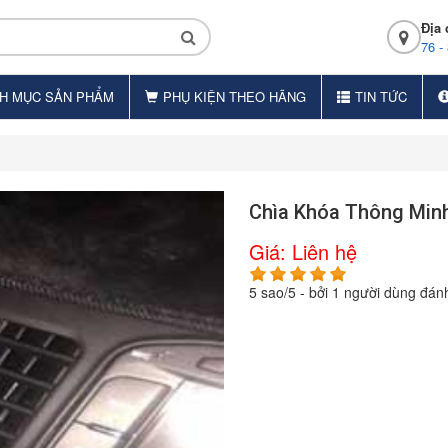
Địa 
76 -
H MỤC SẢN PHẨM
PHỤ KIỆN THEO HÃNG
TIN TỨC
Chìa Khóa Thông Min
Giá:
Liên hệ
5
sao/
5
- bởi
1
người dùng đánh