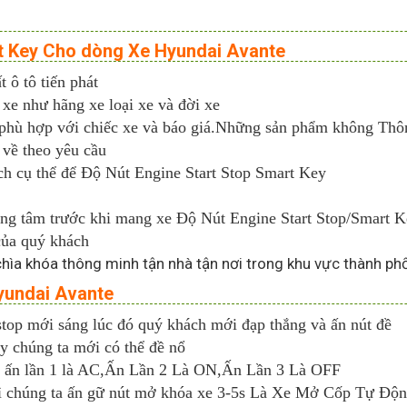
art Key Cho dòng Xe Hyundai Avante
t ô tô tiến phát
 xe như hãng xe loại xe và đời xe
 phù hợp với chiếc xe và báo giá.Những sản phẩm không Thôn
 về theo yêu cầu
ịch cụ thể để Độ Nút Engine Start Stop Smart Key
rung tâm trước khi mang xe Độ Nút Engine Start Stop/Smart 
 của quý khách
ìa khóa thông minh tận nhà tận nơi trong khu vực thành phố hồ
yundai Avante
 stop mới sáng lúc đó quý khách mới đạp thắng và ấn nút đề
áy chúng ta mới có thể đề nổ
g ấn lần 1 là AC,Ấn Lần 2 Là ON,Ấn Lần 3 Là OFF
hì chúng ta ấn gữ nút mở khóa xe 3-5s Là Xe Mở Cốp Tự Độ