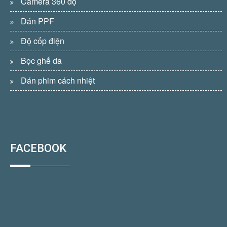
Camera 360 độ
Dán PPF
Độ cốp điện
Bọc ghế da
Dán phim cách nhiệt
FACEBOOK