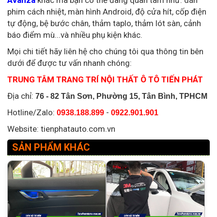
phim cách nhiệt, màn hình Android, độ cửa hít, cốp điện
tự động, bệ bước chân, thảm taplo, thảm lót sàn, cảnh
báo điểm mù...và nhiều phụ kiện khác.
Mọi chi tiết hãy liên hệ cho chúng tôi qua thông tin bên
dưới để được tư vấn nhanh chóng:
TRUNG TÂM TRANG TRÍ NỘI THẤT Ô TÔ TIẾN PHÁT
Địa chỉ:
76 - 82 Tân Sơn, Phường 15, Tân Bình, TPHCM
Hotline/Zalo:
-
0938.188.899
0922.901.901
Website: tienphatauto.com.vn
SẢN PHẨM KHÁC