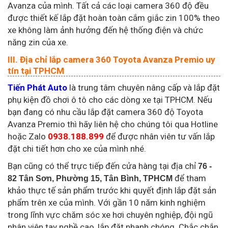
Avanza của mình. Tất cả các loại camera 360 độ đều
được thiết kế lắp đặt hoàn toàn cắm giắc zin 100% theo
xe không làm ảnh hưởng đến hệ thống điện và chức
năng zin của xe.
III. Địa chỉ lắp camera 360 Toyota Avanza Premio uy
tín tại TPHCM
Tiến Phát Auto
là trung tâm chuyên nâng cấp và lắp đặt
phụ kiện đồ chơi ô tô cho các dòng xe tại TPHCM. Nếu
bạn đang có nhu cầu lắp đặt camera 360 độ Toyota
Avanza Premio thì hãy liên hệ cho chúng tôi qua Hotline
hoặc Zalo
0938.188.899
để được nhân viên tư vấn lắp
đặt chi tiết hơn cho xe của mình nhé.
Bạn cũng có thể trực tiếp đến cửa hàng tại địa chỉ
76 -
để tham
82 Tân Sơn, Phường 15, Tân Bình, TPHCM
khảo thực tế sản phẩm trước khi quyết định lắp đặt sản
phẩm trên xe của mình. Với gần 10 năm kinh nghiệm
trong lĩnh vực chăm sóc xe hơi chuyên nghiệp, đội ngũ
nhân viên tay nghề cao, lắp đặt nhanh chóng. Chắc chắn