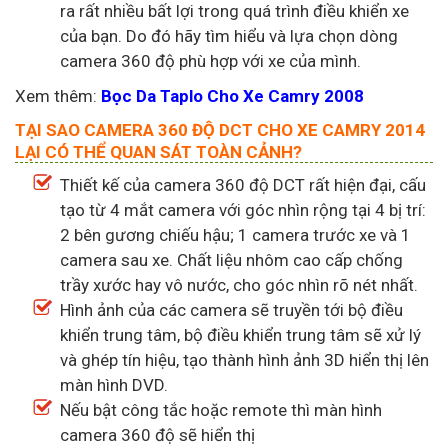
ra rất nhiều bất lợi trong quá trình điều khiển xe
của bạn. Do đó hãy tìm hiểu và lựa chọn dòng
camera 360 độ phù hợp với xe của mình.
Xem thêm:
Bọc Da Taplo Cho Xe Camry 2008
TẠI SAO CAMERA 360 ĐỘ DCT CHO XE CAMRY 2014
LẠI CÓ THỂ QUAN SÁT TOÀN CẢNH?
Thiết kế của camera 360 độ DCT rất hiện đại, cấu
tạo từ 4 mắt camera với góc nhìn rộng tại 4 bị trí:
2 bên gương chiếu hậu; 1 camera trước xe và 1
camera sau xe. Chất liệu nhôm cao cấp chống
trầy xước hay vô nước, cho góc nhìn rõ nét nhất.
Hình ảnh của các camera sẽ truyền tới bộ điều
khiển trung tâm, bộ điều khiển trung tâm sẽ xử lý
và ghép tín hiệu, tạo thành hình ảnh 3D hiển thị lên
màn hình DVD.
Nếu bật công tắc hoặc remote thì màn hình
camera 360 độ sẽ hiển thị