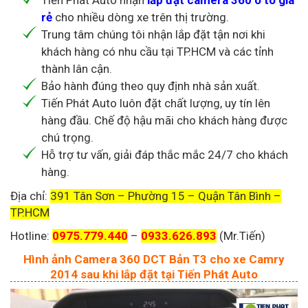
Tiến Phát Auto nhận
lắp đặt camera 360 ô tô giá
rẻ
cho nhiều dòng xe trên thị trường.
Trung tâm chúng tôi nhận lắp đặt tận nơi khi
khách hàng có nhu cầu tại TP.HCM và các tỉnh
thành lân cận.
Bảo hành đúng theo quy định nhà sản xuất.
Tiến Phát Auto luôn đặt chất lượng, uy tín lên
hàng đầu. Chế độ hậu mãi cho khách hàng được
chú trọng.
Hỗ trợ tư vấn, giải đáp thắc mắc 24/7 cho khách
hàng.
Địa chỉ:
391 Tân Sơn – Phường 15 – Quận Tân Bình –
TP.HCM
Hotline:
0975.779.440
–
0933.626.893
(Mr.Tiến)
Hình ảnh Camera 360 DCT Bản T3 cho xe Camry
2014 sau khi lắp đặt tại Tiến Phát Auto