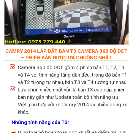
CAMRY 2014 LẮP ĐẶT BẢN T3 CAMERA 360 ĐỘ DCT
– PHIÊN BẢN ĐƯỢC ƯA CHUỘNG NHẤT
Camera 360 độ DCT gồm 4 phiên bản T1, T2, T3
và T4 với tính năng tăng dần đều, trong đó bản T1
và T2 tương tự nhau, bản T3 và T4 tương tự nhau.
Lựa chọn nhiều nhất vẫn là bản T3 cao cấp, phiên
bản này gần như Update toàn bộ tính năng ưu
Việt, phù hợp với xe Camry 2014 và nhiều dòng xe
khác.
Những tính năng của T3:
Giúp loại bỏ hoàn toàn góc khuất và điểm mù, ghi