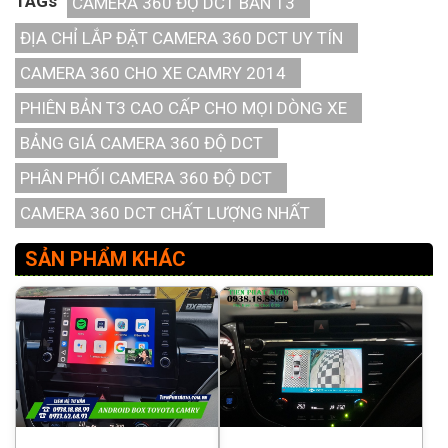
TAGs
CAMERA 360 ĐỘ DCT BẢN T3
ĐỊA CHỈ LẮP ĐẶT CAMERA 360 DCT UY TÍN
CAMERA 360 CHO XE CAMRY 2014
PHIÊN BẢN T3 CAO CẤP CHO MỌI DÒNG XE
BẢNG GIÁ CAMERA 360 ĐỘ DCT
PHÂN PHỐI CAMERA 360 ĐỘ DCT
CAMERA 360 DCT CHẤT LƯỢNG NHẤT
SẢN PHẨM KHÁC