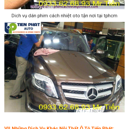
Dich vụ dán phim cách nhiệt oto tận nơi tại tphcm
VII.Những Dịch Vụ Khác Nội Thất Ô Tô Tiến Phát: