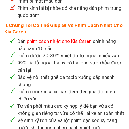
Phim bị mất màu dần
Phim kính lái bị nhòe có khả năng dán phim trung
quốc dởm
II.Chúng Tôi Có Thể Giúp Gì Về Phim Cách Nhiệt Cho
Kia Caren:
Dán
phim cách nhiệt cho Kia Caren
chính hãng
bảo hành 10 năm
Giảm được 70-80% nhiệt độ từ ngoài chiếu vào
99% tia tử ngoại tia uv có hại cho sức khỏe được
cản lại
Bảo vệ nội thất ghế da taplo xuống cấp nhanh
chóng
Giảm chói khi lái xe ban đêm đèn pha đối diện
chiếu vào
Tư vấn phối màu cực kỳ hợp lý để bạn vừa có
không gian riêng tư vừa có thể lái xe an toàn nhất
Vệ sinh kỹ ron cửa và lột phim cạo keo kỹ càng
trước khi thi công phim cách nhiệt mới