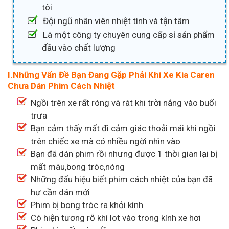
tôi
Đội ngũ nhân viên nhiệt tình và tận tâm
Là một công ty chuyên cung cấp sỉ sản phẩm
đầu vào chất lượng
I.Những Vấn Đề Bạn Đang Gặp Phải Khi Xe Kia Caren
Chưa Dán Phim Cách Nhiệt
Ngồi trên xe rất róng và rát khi trời nắng vào buổi
trưa
Bạn cảm thấy mất đi cảm giác thoải mái khi ngồi
trên chiếc xe mà có nhiều ngời nhìn vào
Bạn đã dán phim rồi nhưng được 1 thời gian lại bị
mất màu,bong tróc,nóng
Những đấu hiệu biết phim cách nhiệt của bạn đã
hư cần dán mới
Phim bị bong tróc ra khỏi kính
Có hiện tương rỗ khí lot vào trong kính xe hơi