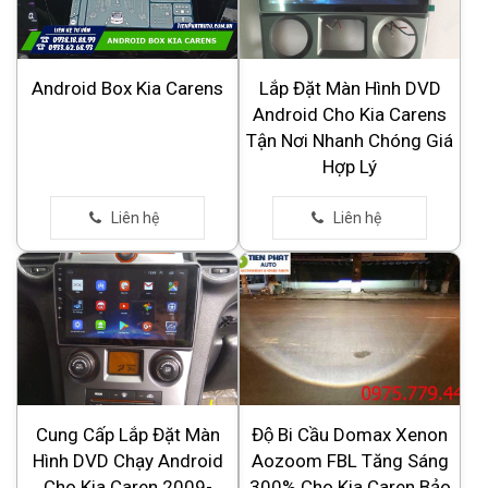
Android Box Kia Carens
Lắp Đặt Màn Hình DVD
Android Cho Kia Carens
Tận Nơi Nhanh Chóng Giá
Hợp Lý
Cung Cấp Lắp Đặt Màn
Độ Bi Cầu Domax Xenon
Hình DVD Chạy Android
Aozoom FBL Tăng Sáng
Cho Kia Caren 2009-
300% Cho Kia Caren Bảo