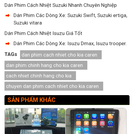
Dán Phim Cách Nhiệt Suzuki Nhanh Chuyên Nghiệp
Dán Phim Các Dòng Xe: Suzuki Swift, Suzuki ertiga,
Suzuki vitara
Dán Phim Cách Nhiệt Isuzu Giá Tốt
Dán Phim Các Dòng Xe: Isuzu Dmax, Isuzu trooper.
TAGs
dan phim cach nhiet cho kia caren
dan phim chinh hang cho kia caren
cach nhiet chinh hang cho kia
chuyen dan phim cach nhiet cho kia caren
SẢN PHẨM KHÁC