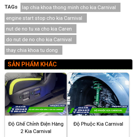
TAGs
lap chia khoa thong minh cho kia Carnival
engine start stop cho kia Carnival
nut de no tu xa cho kia Caren
do nut de no cho kia Carnival
thay chia khoa tu dong
SẢN PHẨM KHÁC
Độ Ghế Chỉnh Điện Hàng
Độ Phuộc Kia Carnival
2 Kia Carnival