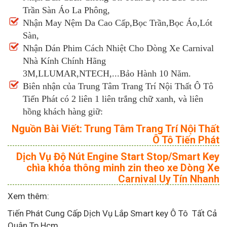
Trần Sàn Áo La Phông,
Nhận May Nệm Da Cao Cấp,Bọc Trần,Bọc Áo,Lót
Sàn,
Nhận Dán Phim Cách Nhiệt Cho Dòng Xe Carnival
Nhà Kính Chính Hãng
3M,LLUMAR,NTECH,...Bảo Hành 10 Năm.
Biên nhận của Trung Tâm Trang Trí Nội Thất Ô Tô
Tiến Phát có 2 liên 1 liên trắng chữ xanh, và liên
hồng khách hàng giữ:
Nguồn Bài Viết: Trung Tâm Trang Trí Nội Thất
Ô Tô Tiến Phát
Dịch Vụ Độ Nút Engine Start Stop/Smart Key
chìa khóa thông minh zin theo xe Dòng Xe
Carnival Uy Tín Nhanh
Xem thêm:
Tiến Phát Cung Cấp Dịch Vụ Lắp Smart key Ô Tô Tất Cả
Quận Tp.Hcm.