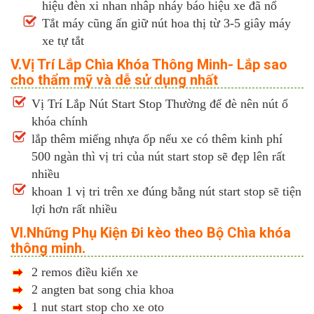
hiệu đèn xi nhan nhâp nháy báo hiệu xe đã nổ
Tắt máy cũng ấn giữ nút hoa thị từ 3-5 giây máy
xe tự tắt
V.Vị Trí Lắp Chìa Khóa Thông Minh- Lắp sao
cho thẩm mỹ và dễ sử dụng nhất
Vị Trí Lắp Nút Start Stop Thường để đè nên nút ổ
khóa chính
lắp thêm miếng nhựa ốp nếu xe có thêm kinh phí
500 ngàn thì vị tri của nút start stop sẽ đẹp lên rất
nhiều
khoan 1 vị tri trên xe đúng bằng nút start stop sẽ tiện
lợi hơn rất nhiều
VI.Những Phụ Kiện Đi kèo theo Bộ Chìa khóa
thông minh.
2 remos điều kiển xe
2 angten bat song chia khoa
1 nut start stop cho xe oto