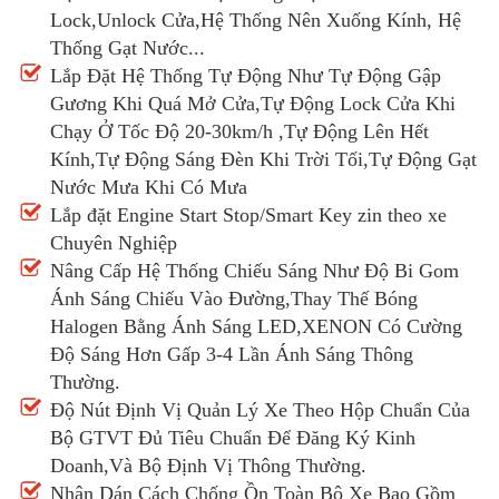
Lock,Unlock Cửa,Hệ Thống Nên Xuống Kính, Hệ
Thống Gạt Nước...
Lắp Đặt Hệ Thống Tự Động Như Tự Động Gập
Gương Khi Quá Mở Cửa,Tự Động Lock Cửa Khi
Chạy Ở Tốc Độ 20-30km/h ,Tự Động Lên Hết
Kính,Tự Động Sáng Đèn Khi Trời Tối,Tự Động Gạt
Nước Mưa Khi Có Mưa
Lắp đặt Engine Start Stop/Smart Key zin theo xe
Chuyên Nghiệp
Nâng Cấp Hệ Thống Chiếu Sáng Như Độ Bi Gom
Ánh Sáng Chiếu Vào Đường,Thay Thế Bóng
Halogen Bằng Ánh Sáng LED,XENON Có Cường
Độ Sáng Hơn Gấp 3-4 Lần Ánh Sáng Thông
Thường.
Độ Nút Định Vị Quản Lý Xe Theo Hộp Chuẩn Của
Bộ GTVT Đủ Tiêu Chuẩn Để Đăng Ký Kinh
Doanh,Và Bộ Định Vị Thông Thường.
Nhận Dán Cách Chống Ồn Toàn Bộ Xe Bao Gồm