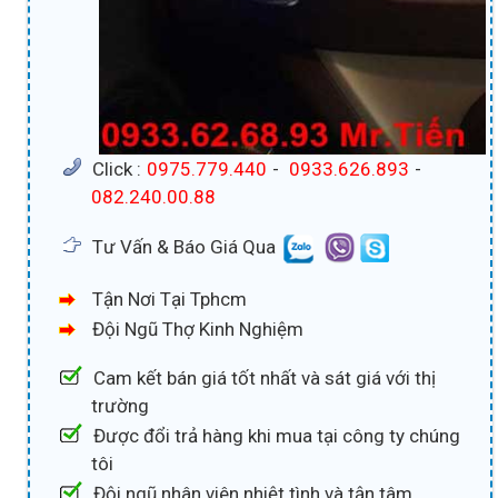
Click :
0975.779.440
-
0933.626.893
-
082.240.00.88
Tư Vấn & Báo Giá Qua
Tận Nơi Tại Tphcm
Đội Ngũ Thợ Kinh Nghiệm
Cam kết bán giá tốt nhất và sát giá với thị
trường
Được đổi trả hàng khi mua tại công ty chúng
tôi
Đội ngũ nhân viên nhiệt tình và tận tâm