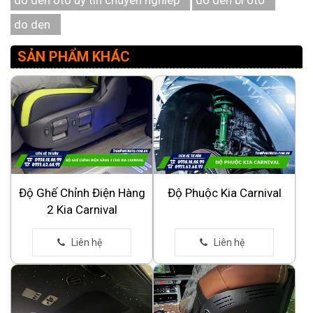
do den oto uy tin chuyen nghiep
do den bi oto
do den
SẢN PHẨM KHÁC
Độ Ghế Chỉnh Điện Hàng
Độ Phuộc Kia Carnival
2 Kia Carnival