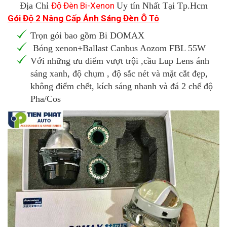
Địa Chỉ
Độ Đèn Bi-Xenon
Uy tín Nhất Tại Tp.Hcm
Gói Độ 2 Nâng Cấp Ánh Sáng Đèn Ô Tô
Trọn gói bao gồm Bi DOMAX
Bóng xenon+Ballast Canbus Aozom FBL 55W
Với những ưu điểm vượt trội ,cầu Lup Lens ánh
sáng xanh, độ chụm , độ sắc nét và mặt cắt đẹp,
không điểm chết, kích sáng nhanh và đá 2 chế độ
Pha/Cos