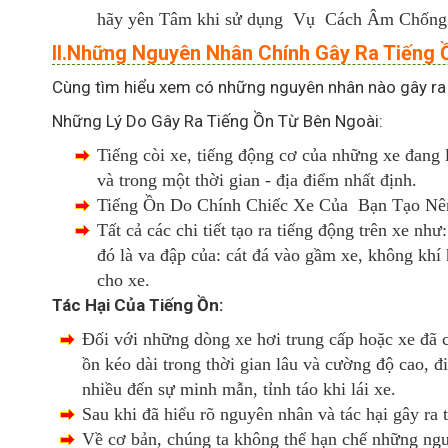
hãy yên Tâm khi sử dụng Vụ Cách Âm Chống Ồn 
II.Những Nguyên Nhân Chính Gây Ra Tiếng Ồ
Cùng tìm hiểu xem có những nguyên nhân nào gây ra t
Những Lý Do Gây Ra Tiếng Ồn Từ Bên Ngoài:
Tiếng còi xe, tiếng động cơ của những xe đang 
và trong một thời gian - địa điểm nhất định.
Tiếng Ồn Do Chính Chiếc Xe Của Bạn Tạo Nê
Tất cả các chi tiết tạo ra tiếng động trên xe 
đó là va đập của: cát đá vào gầm xe, không kh
cho xe.
Tác Hại Của Tiếng Ồn:
Đối với những dòng xe hơi trung cấp hoặc xe đã c
ồn kéo dài trong thời gian lâu và cường độ cao, đ
nhiều đến sự minh mẫn, tỉnh táo khi lái xe.
Sau khi đã hiểu rõ nguyên nhân và tác hại gây ra
Về cơ bản, chúng ta không thể hạn chế những ngu