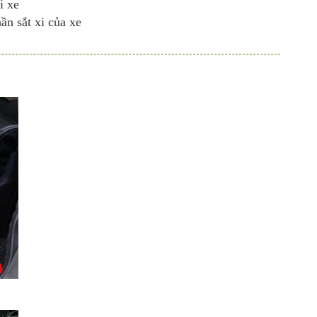
i xe
n sắt xi của xe