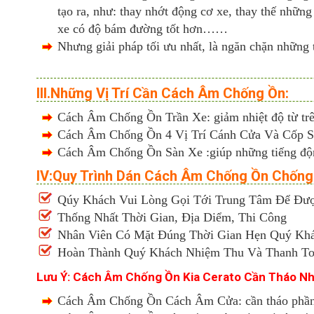
tạo ra, như: thay nhớt động cơ xe, thay thế những
xe có độ
bám đường tốt hơn……
Nhưng giải pháp tối ưu nhất, là ngăn chặn những
III.Những Vị Trí Cần Cách Âm Chống Ồn:
Cách Âm Chống Ồn Trần Xe: giảm nhiệt độ từ trên 
Cách Âm Chống Ồn 4 Vị Trí Cánh Cửa Và Cốp Sau 
Cách Âm Chống Ồn Sàn Xe :giúp những tiếng động 
IV:Quy Trình Dán Cách Âm Chống Ồn Chống
Qúy Khách Vui Lòng Gọi Tới Trung Tâm Để Được
Thống Nhất Thời Gian, Địa Diểm, Thi Công
Nhân Viên Có Mặt Đúng Thời Gian Hẹn Quý Kh
Hoàn Thành Quý Khách Nhiệm Thu Và Thanh T
Lưu Ý: Cách Âm Chống Ồn Kia Cerato Cần Tháo Nhữ
Cách Âm Chống Ồn Cách Âm Cửa: cần tháo phần n