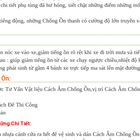
 chi tiết phụ tùng đã hư hỏng, siết chặt những điểm những mố
 tiếng động, những Chống Ồn thanh có cường độ lớn truyền v
nóc xe vào xe,giảm tiếng ồn rõ rệt khi xe đi trời mưa và tiế
: giúp giảm tiếng ồn từ các xe chạy ngược chiều,nhiệt độ 
phát sinh từ gầm 4 bánh xe trực tiếp ma sát lên mặt đường,
 Ôn:
 Tư Vấn Vật liệu Cách Âm Chống Ồn,vị trí Cách Âm Chống
ách Để Thi Công
oán
ng Chi Tiết:
hựa cánh cửa ra hết để vệ sinh và dán Cách Âm Chống Ồn 