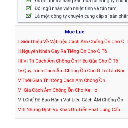
Được đổi trả hàng khi mua tại công ty chúng
Đội ngũ nhân viên nhiệt tình và tận tâm
Là một công ty chuyên cung cấp sỉ sản phẩ
Mục Lục
I.Giới Thiệu Về Vật Liệu Cách Âm Chống Ồn Cho Ô 
II.Nguyên Nhân Gây Ra Tiếng Ồn Cho Ô Tô
III.Vị Trí Cách Âm Chống Ồn Hiệu Qủa Cho Ô Tô
IV.Quy Trình Cách Âm Chống Ồn Cho Ô Tô Tận Nơi
V.Thời Gian Thi Công Cách Âm Chống Ồn
VI.Giá Cách Âm Chống Ồn Cho Xe Hơi
VII.Chế Độ Bảo Hành Vật Liệu Cách ÂM Chống Ồn
VIII.Những Dịch Vụ Khác Do Tiến Phát Cung Cấp