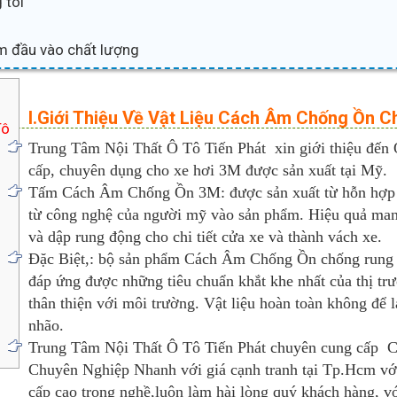
 tôi
m đầu vào chất lượng
I.Giới Thiệu Về Vật Liệu Cách Âm Chống Ồn C
Tô
Trung Tâm Nội Thất Ô Tô Tiến Phát xin giới thiệu
cấp, chuyên dụng cho xe hơi 3M được sản xuất tại Mỹ.
Tấm Cách Âm Chống Ồn 3M: được sản xuất từ hỗn hợp ngu
từ công nghệ của người mỹ vào sản phẩm. Hiệu quả man
và dập rung động cho chi tiết cửa xe và thành vách xe.
Đặc Biệt,: bộ sản phẩm Cách Âm Chống Ồn chống rung độ
đáp ứng được những tiêu chuẩn khắt khe nhất của thị t
thân thiện với môi trường. Vật liệu hoàn toàn không để 
nhão.
Trung Tâm Nội Thất Ô Tô Tiến Phát chuyên cung cấ
Chuyên Nghiệp Nhanh với giá cạnh tranh tại Tp.Hcm với
cấp cao trong nghề,luôn làm hài lòng quý khách hàng, v