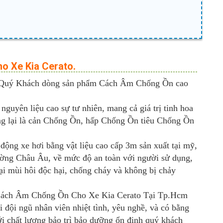
ho Xe Kia Cerato.
 đến Quý Khách dòng sản phẩm Cách Âm Chống Ồn cao
yên liệu cao sự tư nhiên, mang cả giá trị tinh hoa
g lại là cản Chống Ồn, hấp Chống Ồn tiêu Chống Ồn
ng xe hơi bằng vật liệu cao cấp 3m sản xuất tại mỹ,
rường Châu Âu, về mức độ an toàn với người sử dụng,
lại mùi hôi độc hại, chống cháy và không bị chảy
p Cách Âm Chống Ồn Cho Xe Kia Cerato Tại Tp.Hcm
 đội ngũ nhân viên nhiệt tình, yêu nghề, và có bằng
ới chất lượng bảo trì bảo dưỡng ổn định quý khách