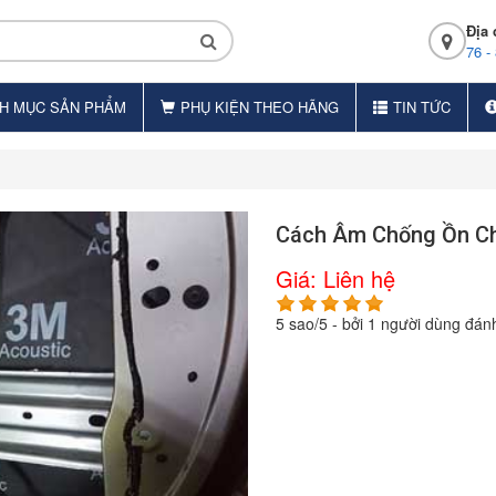
Địa 
76 -
H MỤC SẢN PHẨM
PHỤ KIỆN THEO HÃNG
TIN TỨC
Cách Âm Chống Ồn Ch
Giá:
Liên hệ
5
sao/
5
- bởi
1
người dùng đánh