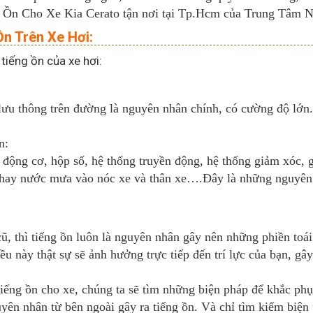
Cho Xe Kia Cerato tận nơi tại Tp.Hcm của Trung Tâm Nội 
n Trên Xe Hơi:
iếng ồn của xe hơi:
lưu thông trên đường là nguyên nhân chính, có cường độ lớn.
n:
như: động cơ, hộp số, hệ thống truyền động, hệ thống giảm xó
í hay nước mưa vào nóc xe và thân xe….Đây là những nguyên 
ũ, thì tiếng ồn luôn là nguyên nhân gây nên những phiền toá
iều này thật sự sẽ ảnh hưởng trực tiếp đến trí lực của bạn, g
 tiếng ồn cho xe, chúng ta sẽ tìm những biện pháp để khắc ph
yên nhân từ bên ngoài gây ra tiếng ồn. Và chỉ tìm kiếm biệ