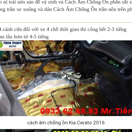
nỉ trải nên sàn để vệ sinh và Cách Âm Chống Ồn phần sắt x
g trần xe xuống và dán Cách Âm Chống Ồn trần nên trên phầ
 cánh cửa đối với xe 4 chỗ thời gian thi công hết 2-3 tiếng
an lâu hơn từ 4-5 tiếng
cách âm chống ồn Kia Cerato 2016