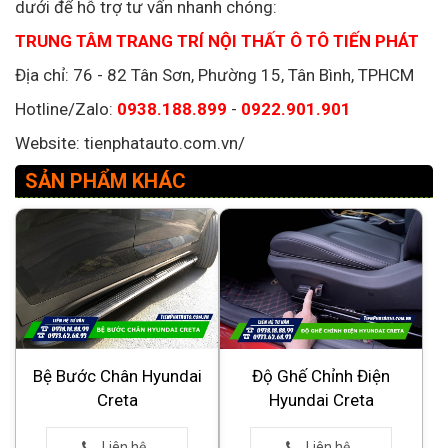
dưới để hỗ trợ tư vấn nhanh chóng:
TRUNG TÂM TRANG TRÍ NỘI THẤT Ô TÔ TIẾN PHÁT
Địa chỉ: 76 - 82 Tân Sơn, Phường 15, Tân Bình, TPHCM
Hotline/Zalo:
0938.188.899
-
0922.901.901
Website: tienphatauto.com.vn/
SẢN PHẨM KHÁC
Bệ Bước Chân Hyundai
Độ Ghế Chỉnh Điện
Creta
Hyundai Creta