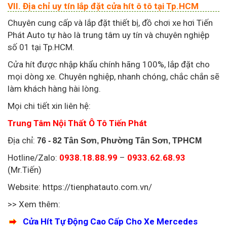
VII. Địa chỉ uy tín lắp đặt cửa hít ô tô tại Tp.HCM
Chuyên cung cấp và lắp đặt thiết bị, đồ chơi xe hơi Tiến
Phát Auto tự hào là trung tâm uy tín và chuyên nghiệp
số 01 tại Tp.HCM.
Cửa hít được nhập khẩu chính hãng 100%, lắp đặt cho
mọi dòng xe. Chuyên nghiệp, nhanh chóng, chắc chắn sẽ
làm khách hàng hài lòng.
Mọi chi tiết xin liên hệ:
Trung Tâm Nội Thất Ô Tô Tiến Phát
Địa chỉ:
76 - 82 Tân Sơn, Phường Tân Sơn, TPHCM
Hotline/Zalo:
0938.18.88.99
–
0933.62.68.93
(Mr.Tiến)
Website: https://tienphatauto.com.vn/
>> Xem thêm:
Cửa Hít Tự Động Cao Cấp Cho Xe Mercedes