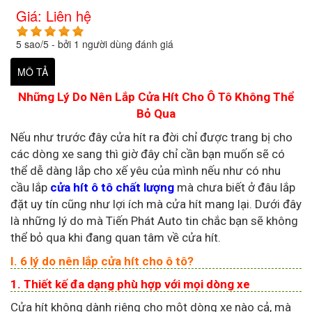
Giá:
Liên hệ
5
sao/
5
- bởi
1
người dùng đánh giá
MÔ TẢ
Những Lý Do Nên Lắp Cửa Hít Cho Ô Tô Không Thể
Bỏ Qua
Nếu như trước đây cửa hít ra đời chỉ được trang bị cho
các dòng xe sang thì giờ đây chỉ cần bạn muốn sẽ có
thể dễ dàng lắp cho xế yêu của mình nếu như có nhu
cầu lắp
cửa hít ô tô chất lượng
mà chưa biết ở đâu lắp
đặt uy tín cũng như lợi ích mà cửa hít mang lại. Dưới đây
là những lý do mà Tiến Phát Auto tin chắc bạn sẽ không
thể bỏ qua khi đang quan tâm về cửa hít.
I. 6 lý do nên lắp cửa hít cho ô tô?
1. Thiết kế đa dạng phù hợp với mọi dòng xe
Cửa hít không dành riêng cho một dòng xe nào cả, mà