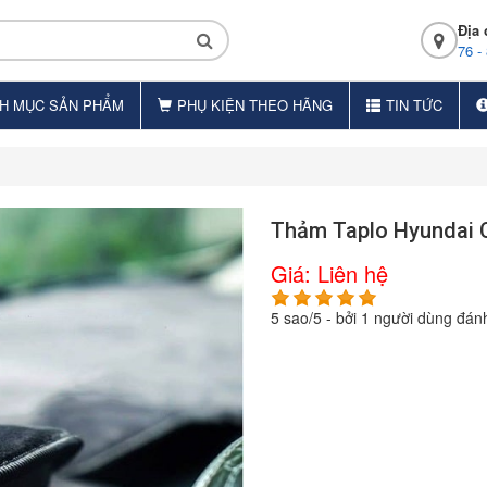
Địa 
76 -
H MỤC SẢN PHẨM
PHỤ KIỆN THEO HÃNG
TIN TỨC
Thảm Taplo Hyundai 
Giá:
Liên hệ
5
sao/
5
- bởi
1
người dùng đánh