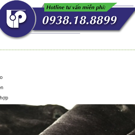
lo
ên
 hợp