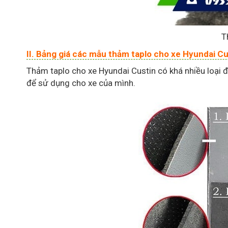
T
II. Bảng giá các mẫu thảm taplo cho xe Hyundai Cu
Thảm taplo cho xe Hyundai Custin có khá nhiều loại đ
để sử dụng cho xe của mình.