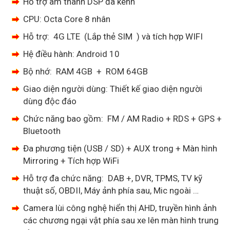
Hỗ trợ âm thanh DSP đa kênh
CPU: Octa Core 8 nhân
Hỗ trợ: 4G LTE (Lắp thẻ SIM ) và tích hợp WIFI
Hệ điều hành: Android 10
Bộ nhớ: RAM 4GB + ROM 64GB
Giao diện người dùng: Thiết kế giao diện người
dùng độc đáo
Chức năng bao gồm: FM / AM Radio + RDS + GPS +
Bluetooth
Đa ​​phương tiện (USB / SD) + AUX trong + Màn hình
Mirroring + Tích hợp WiFi
Hỗ trợ đa chức năng: DAB +, DVR, TPMS, TV kỹ
thuật số, OBDII, Máy ảnh phía sau, Mic ngoài …
Camera lùi công nghệ hiển thị AHD, truyền hình ảnh
các chương ngại vật phía sau xe lên màn hình trung