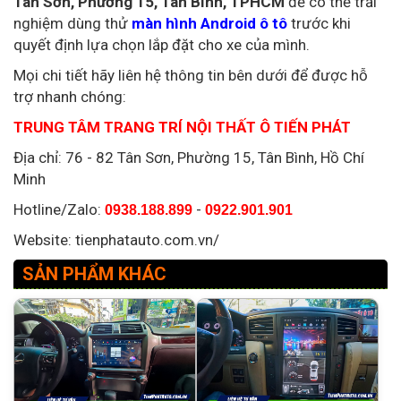
Tân Sơn, Phường 15, Tân Bình, TPHCM
để có thể trải
nghiệm dùng thử
màn hình Android ô tô
trước khi
quyết định lựa chọn lắp đặt cho xe của mình.
Mọi chi tiết hãy liên hệ thông tin bên dưới để được hỗ
trợ nhanh chóng:
TRUNG TÂM TRANG TRÍ NỘI THẤT Ô TIẾN PHÁT
Địa chỉ: 76 - 82 Tân Sơn, Phường 15, Tân Bình, Hồ Chí
Minh
Hotline/Zalo:
-
0938.188.899
0922.901.901
Website: tienphatauto.com.vn/
SẢN PHẨM KHÁC