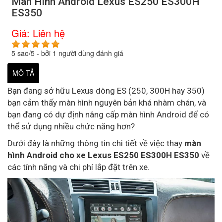
Màn Hình Android Lexus ES250 ES300H
ES350
Giá:
Liên hệ
5
sao/
5
- bởi
1
người dùng đánh giá
MÔ TẢ
Bạn đang sở hữu Lexus dòng ES (250, 300H hay 350)
bạn cảm thấy màn hình nguyên bản khá nhàm chán, và
bạn đang có dự định nâng cấp màn hình Android để có
thể sử dụng nhiều chức năng hơn?
Dưới đây là những thông tin chi tiết về việc thay
màn
hình Android cho xe Lexus ES250 ES300H ES350
về
các tính năng và chi phí lắp đặt trên xe.