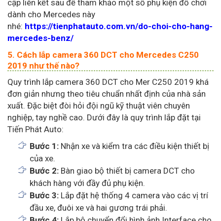
cập liên kết sau để tham khảo một số phụ kiện đồ chơi
dành cho Mercedes này
nhé:
https://tienphatauto.com.vn/do-choi-cho-hang-
mercedes-benz/
5. Cách lắp camera 360 DCT cho Mercedes C250
2019 như thế nào?
Quy trình lắp camera 360 DCT cho Mer C250 2019 khá
đơn giản nhưng theo tiêu chuẩn nhất định của nhà sản
xuất. Đặc biệt đòi hỏi đội ngũ kỹ thuật viên chuyên
nghiệp, tay nghề cao. Dưới đây là quy trình lắp đặt tại
Tiến Phát Auto:
Bước 1:
Nhận xe và kiểm tra các điều kiện thiết bị
của xe.
Bước 2:
Bàn giao bộ thiết bị camera DCT cho
khách hàng với đầy đủ phụ kiện.
Bước 3:
Lắp đặt hệ thống 4 camera vào các vị trí
đầu xe, đuôi xe và hai gương trái phải.
Bước 4:
Lắp bộ chuyển đổi hình ảnh Interface cho