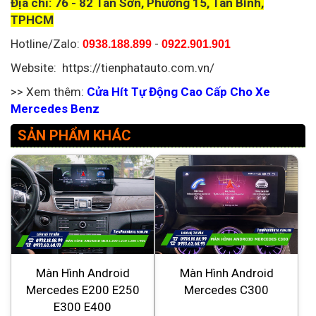
Địa chỉ: 76 - 82 Tân Sơn, Phường 15, Tân Bình,
TPHCM
Hotline/Zalo:
-
0938.188.899
0922.901.901
Website: https://tienphatauto.com.vn/
>> Xem thêm:
Cửa Hít Tự Động Cao Cấp Cho Xe
Mercedes Benz
SẢN PHẨM KHÁC
Màn Hình Android
Màn Hình Android
Mercedes E200 E250
Mercedes C300
E300 E400