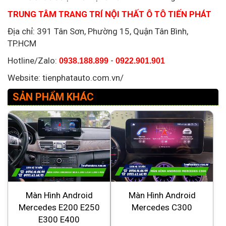
TRUNG TÂM TRANG TRÍ NỘI THẤT Ô TÔ TIẾN PHÁT
Địa chỉ: 391 Tân Sơn, Phường 15, Quận Tân Bình,
TP.HCM
Hotline/Zalo:
-
0938.188.899
0922.901.901
Website: tienphatauto.com.vn/
SẢN PHẨM KHÁC
Màn Hình Android
Màn Hình Android
Mercedes E200 E250
Mercedes C300
E300 E400