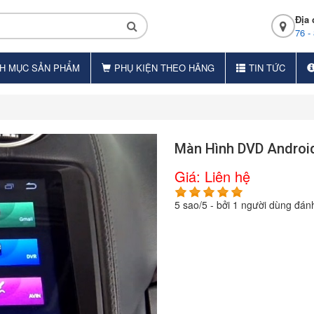
Địa 
76 -
H MỤC SẢN PHẨM
PHỤ KIỆN THEO HÃNG
TIN TỨC
Màn Hình DVD Androi
Giá:
Liên hệ
5
sao/
5
- bởi
1
người dùng đánh