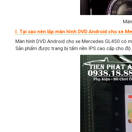
Màn
I. Tại sao nên lắp màn hình DVD Android cho xe 
Màn hình DVD Android cho xe Mercedes GL450 có màn h
Sản phẩm được trang bị tấm nền IPS cao cấp cho độ hi