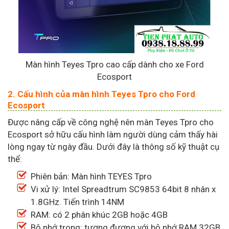
Màn hình Teyes Tpro cao cấp dành cho xe Ford
Ecosport
2. Cấu hình của màn hình Teyes Tpro cho Ford
Ecosport
Được nâng cấp về công nghệ nên màn Teyes Tpro cho
Ecosport sở hữu cấu hình làm người dùng cảm thấy hài
lòng ngay từ ngày đầu. Dưới đây là thông số kỹ thuật cụ
thể:
Phiên bản: Màn hình TEYES Tpro
Vi xử lý: Intel Spreadtrum SC9853 64bit 8 nhân x
1.8GHz. Tiến trình 14NM
RAM: có 2 phân khúc 2GB hoặc 4GB
Bộ nhớ trong: tương đương với bộ nhớ RAM 32GB