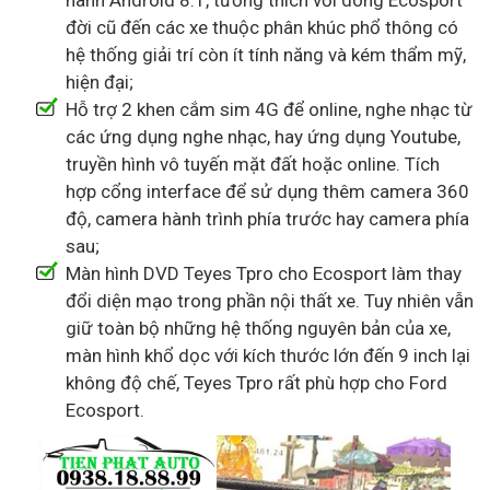
hành Android 8.1, tương thích với dòng Ecosport
đời cũ đến các xe thuộc phân khúc phổ thông có
hệ thống giải trí còn ít tính năng và kém thẩm mỹ,
hiện đại;
Hỗ trợ 2 khen cắm sim 4G để online, nghe nhạc từ
các ứng dụng nghe nhạc, hay ứng dụng Youtube,
truyền hình vô tuyến mặt đất hoặc online. Tích
hợp cổng interface để sử dụng thêm camera 360
độ, camera hành trình phía trước hay camera phía
sau;
Màn hình DVD Teyes Tpro cho Ecosport làm thay
đổi diện mạo trong phần nội thất xe. Tuy nhiên vẫn
giữ toàn bộ những hệ thống nguyên bản của xe,
màn hình khổ dọc với kích thước lớn đến 9 inch lại
không độ chế, Teyes Tpro rất phù hợp cho Ford
Ecosport.