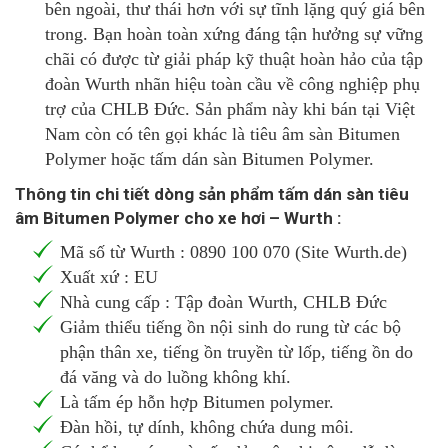
bên ngoài, thư thái hơn với sự tĩnh lặng quý giá bên
trong. Bạn hoàn toàn xứng đáng tận hưởng sự vững
chãi có được từ giải pháp kỹ thuật hoàn hảo của tập
đoàn Wurth nhãn hiệu toàn cầu về công nghiệp phụ
trợ của CHLB Đức. Sản phẩm này khi bán tại Việt
Nam còn có tên gọi khác là tiêu âm sàn Bitumen
Polymer hoặc tấm dán sàn Bitumen Polymer.
Thông tin chi tiết dòng sản phẩm tấm dán sàn tiêu
âm Bitumen Polymer cho xe hơi – Wurth :
Mã số từ Wurth : 0890 100 070 (Site Wurth.de)
Xuất xứ : EU
Nhà cung cấp : Tập đoàn Wurth, CHLB Đức
Giảm thiểu tiếng ồn nội sinh do rung từ các bộ
phận thân xe, tiếng ồn truyền từ lốp, tiếng ồn do
đá văng và do luồng không khí.
Là tấm ép hỗn hợp Bitumen polymer.
Đàn hồi, tự dính, không chứa dung môi.