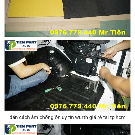
dán cách âm chống ồn uy tín wurth giá rẻ tai tp.hcm