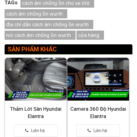
TAGs
cách âm chống ồn cho xe ôtô
cách âm chống ồn wurth
địa chỉ dẫn cách âm chống ồn wurth
nói cách âm chống ồn wurth
cửa hàng
SẢN PHẨM KHÁC
Thảm Lót Sàn Hyundai
Camera 360 Độ Hyundai
Elantra
Elantra