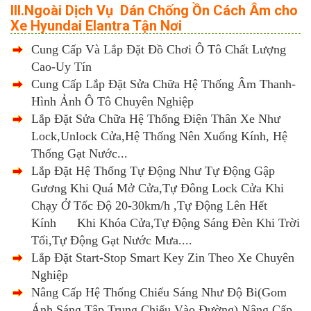
III.Ngoài Dịch Vụ Dán Chống Ồn Cách Âm cho
Xe Hyundai Elantra Tận Nơi
Cung Cấp Và Lắp Đặt Đồ Chơi Ô Tô Chất Lượng
Cao-Uy Tín
Cung Cấp Lắp Đặt Sửa Chữa Hệ Thống Âm Thanh-
Hình Ảnh Ô Tô Chuyên Nghiệp
Lắp Đặt Sửa Chữa Hệ Thống Điện Thân Xe Như
Lock,Unlock Cửa,Hệ Thống Nên Xuống Kính, Hệ
Thống Gạt Nước...
Lắp Đặt Hệ Thống Tự Động Như Tự Động Gập
Gương Khi Quá Mở Cửa,Tự Đông Lock Cửa Khi
Chạy Ở Tốc Độ 20-30km/h ,Tự Động Lên Hết
Kính Khi Khóa Cửa,Tự Động Sáng Đèn Khi Trời
Tối,Tự Động Gạt Nước Mưa....
Lắp Đặt Start-Stop Smart Key Zin Theo Xe Chuyên
Nghiệp
Nâng Cấp Hệ Thống Chiếu Sáng Như Độ Bi(Gom
Ánh Sáng Tập Trung Chiếu Vào Đường) Nâng Cấp