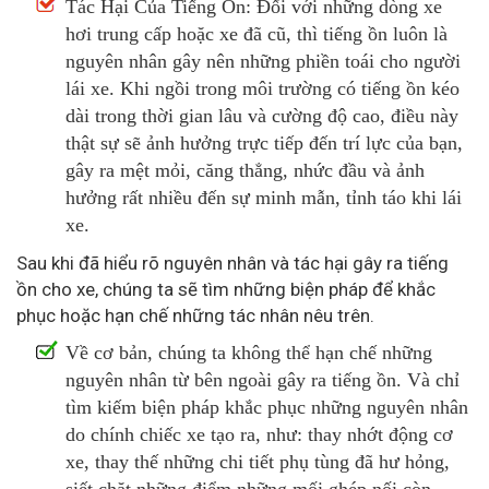
Tác Hại Của Tiếng Ồn: Đối với những dòng xe
hơi trung cấp hoặc xe đã cũ, thì tiếng ồn luôn là
nguyên nhân gây nên những phiền toái cho người
lái xe. Khi ngồi trong môi trường có tiếng ồn kéo
dài trong thời gian lâu và cường độ cao, điều này
thật sự sẽ ảnh hưởng trực tiếp đến trí lực của bạn,
gây ra mệt mỏi, căng thẳng, nhức đầu và ảnh
hưởng rất nhiều đến sự minh mẫn, tỉnh táo khi lái
xe.
Sau khi đã hiểu rõ nguyên nhân và tác hại gây ra tiếng
ồn cho xe, chúng ta sẽ tìm những biện pháp để khắc
phục hoặc hạn chế những tác nhân nêu trên.
Về cơ bản, chúng ta không thể hạn chế những
nguyên nhân từ bên ngoài gây ra tiếng ồn. Và chỉ
tìm kiếm biện pháp khắc phục những nguyên nhân
do chính chiếc xe tạo ra, như: thay nhớt động cơ
xe, thay thế những chi tiết phụ tùng đã hư hỏng,
siết chặt những điểm những mối ghép nối còn