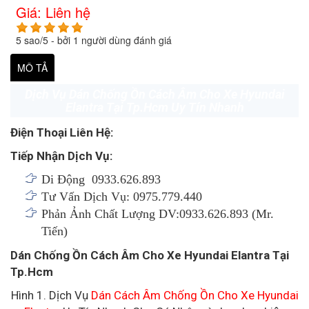
Giá:
Liên hệ
5
sao/
5
- bởi
1
người dùng đánh giá
MÔ TẢ
Dịch Vụ Dán Chống Ồn Cách Âm Cho Xe Hyundai
Elantra Tại Tp.Hcm Uy Tín Nhanh
Điện Thoại Liên Hệ:
Tiếp Nhận Dịch Vụ:
Di Động 0933.626.893
Tư Vấn Dịch Vụ: 0975.779.440
Phản Ảnh Chất Lượng DV:0933.626.893 (Mr.
Tiến)
Dán Chống Ồn Cách Âm Cho Xe Hyundai Elantra Tại
Tp.Hcm
Hình 1. Dịch Vụ
Dán Cách Âm Chống Ồn Cho Xe Hyundai