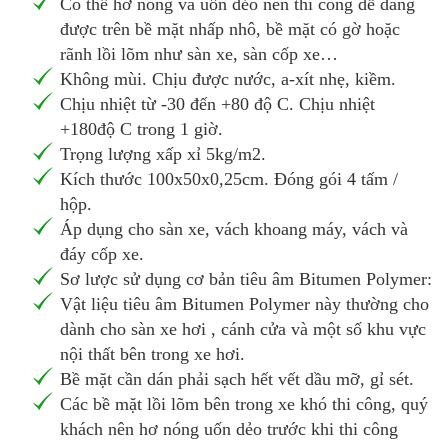
Có thể hơ nóng và uốn dẻo nên thi công dễ dàng
được trên bề mặt nhấp nhô, bề mặt có gờ hoặc
rãnh lồi lõm như sàn xe, sàn cốp xe…
Không mùi. Chịu được nước, a-xít nhẹ, kiềm.
Chịu nhiệt từ -30 đến +80 độ C. Chịu nhiệt
+180độ C trong 1 giờ.
Trọng lượng xấp xỉ 5kg/m2.
Kích thước 100x50x0,25cm. Đóng gói 4 tấm /
hộp.
Áp dụng cho sàn xe, vách khoang máy, vách và
đáy cốp xe.
Sơ lược sử dụng cơ bản tiêu âm Bitumen Polymer:
Vật liệu tiêu âm Bitumen Polymer này thường cho
dành cho sàn xe hơi , cánh cửa và một số khu vực
nội thất bên trong xe hơi.
Bề mặt cần dán phải sạch hết vết dầu mỡ, gỉ sét.
Các bề mặt lồi lõm bên trong xe khó thi công, quý
khách nên hơ nóng uốn dẻo trước khi thi công