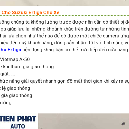
0 Cho Suzuki Ertiga Cho Xe
huống chúng ta không lường trước được nên cần có thiết bị đ
ga giúp lưu lại những khoảnh khắc trên đường từ những tìn
phải lựa chọn như thế nào để có được một chiếc camera ưng 
thiệu đến quý khách hàng, dòng sản phẩm tốt với tính năng vư
cho Ertiga
tiện dụng khác, bạn có thể trực tiếp đến cửa hàn
 Vietmap A-50
xe khi tham gia giao thông.
giật,…..
ức năng giải quyết nhanh gọn đỡ mất thời gian khi xảy ra s
 lệ giao thông
 gia giao thông.
 đường.