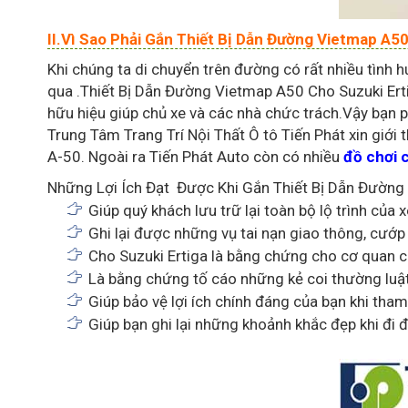
II.Vì Sao Phải Gắn Thiết Bị Dẫn Đường Vietmap A5
Khi chúng ta di chuyển trên đường có rất nhiều tình 
qua .Thiết Bị Dẫn Đường Vietmap A50 Cho Suzuki Erti
hữu hiệu giúp chủ xe và các nhà chức trách.Vậy bạn 
Trung Tâm Trang Trí Nội Thất Ô tô Tiến Phát xin giới 
A-50. Ngoài ra Tiến Phát Auto còn có nhiều
đồ chơi 
Những Lợi Ích Đạt Được Khi Gắn Thiết Bị Dẫn Đường
Giúp quý khách lưu trữ lại toàn bộ lộ trình của 
Ghi lại được những vụ tai nạn giao thông, cướp 
Cho Suzuki Ertiga là bằng chứng cho cơ quan ch
Là bằng chứng tố cáo những kẻ coi thường luật
Giúp bảo vệ lợi ích chính đáng của bạn khi tham
Giúp bạn ghi lại những khoảnh khắc đẹp khi đi