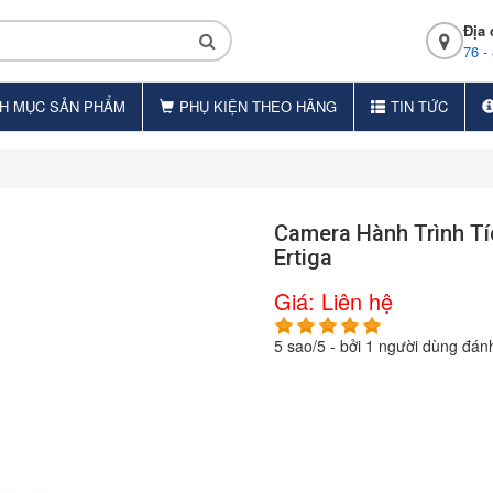
Địa 
76 -
H MỤC SẢN PHẨM
PHỤ KIỆN THEO HÃNG
TIN TỨC
Camera Hành Trình T
Ertiga
Giá:
Liên hệ
5
sao/
5
- bởi
1
người dùng đánh