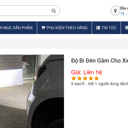
Địa 
76 -
H MỤC SẢN PHẨM
PHỤ KIỆN THEO HÃNG
TIN TỨC
Độ Bi Đèn Gầm Cho Xe
Giá:
Liên hệ
5
sao/
5
- bởi
1
người dùng đánh