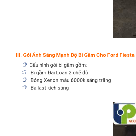
III. Gói Ánh Sáng Mạnh Độ Bi Gầm Cho Ford Fiesta
Cấu hình gói bi gầm gồm:
Bi gầm Đài Loan 2 chế độ
Bóng Xenon màu 6000k sáng trắng
Ballast kích sáng