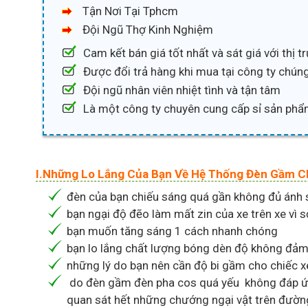
Tận Nơi Tại Tphcm
Đội Ngũ Thợ Kinh Nghiệm
Cam kết bán giá tốt nhất và sát giá với thị 
Được đổi trả hàng khi mua tại công ty chúng
Đội ngũ nhân viên nhiệt tình và tận tâm
Là một công ty chuyên cung cấp sỉ sản phẩ
I.Những Lo Lắng Của Bạn Về Hệ Thống Đèn Gầm C
đèn của bạn chiếu sáng quá gần không đủ ánh
bạn ngại độ đẽo làm mất zin của xe trên xe vì s
bạn muốn tăng sáng 1 cách nhanh chóng
bạn lo lắng chất lượng bóng dèn độ không đảm 
những lý do bạn nên cần độ bi gầm cho chiếc x
do đèn gầm đèn pha cos quá yếu không đáp ứn
quan sát hết những chướng ngại vật trên đườn