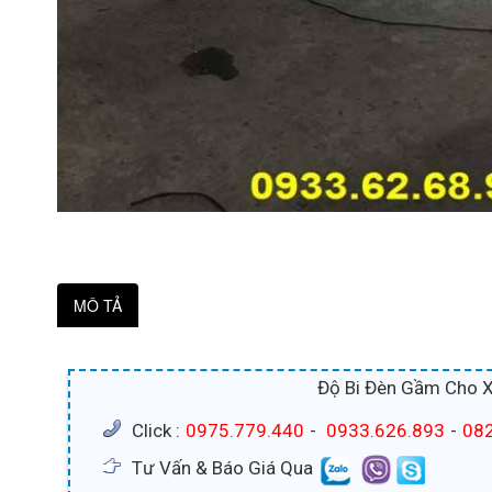
MÔ TẢ
Độ Bi Đèn Gầm Cho X
Click :
0975.779.440
-
0933.626.893
-
082
Tư Vấn & Báo Giá Qua