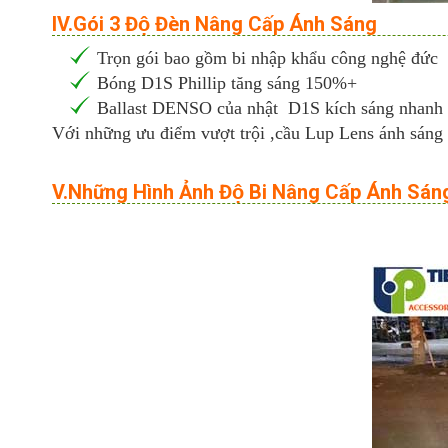
IV.Gói 3 Độ Đèn Nâng Cấp Ánh Sáng
Trọn gói bao gồm bi nhập khẩu công nghệ đức
Bóng D1S Phillip tăng sáng 150%+
Ballast DENSO của nhật D1S kích sáng nhanh
Với những ưu điểm vượt trội ,cầu Lup Lens ánh sáng 
V.Những Hình Ảnh Độ Bi Nâng Cấp Ánh Sán