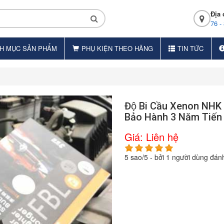
Địa 
76 -
H MỤC SẢN PHẨM
PHỤ KIỆN THEO HÃNG
TIN TỨC
Độ Bi Cầu Xenon NH
Bảo Hành 3 Năm Tiến
Giá:
Liên hệ
5
sao/
5
- bởi
1
người dùng đánh