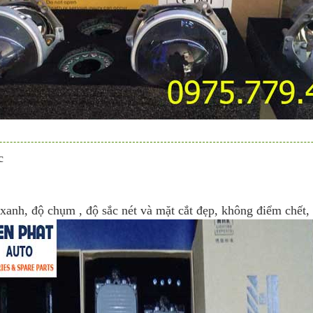
c
xanh, độ chụm , độ sắc nét và mặt cắt đẹp, không điểm chết,