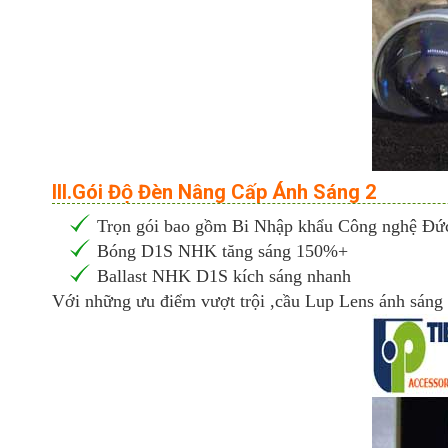
III.Gói Độ Đèn Nâng Cấp Ánh Sáng 2
Trọn gói bao gồm Bi Nhập khẩu Công nghệ Đứ
Bóng D1S NHK tăng sáng 150%+
Ballast NHK D1S kích sáng nhanh
Với những ưu điểm vượt trội ,cầu Lup Lens ánh sáng 