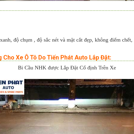
xanh, độ chụm , độ sắc nét và mặt cắt đẹp, không điểm chết,
g Cho Xe Ô Tô Do Tiến Phát Auto Lắp Đặt:
Bi Cầu NHK được Lắp Đặt Cố định Trên Xe