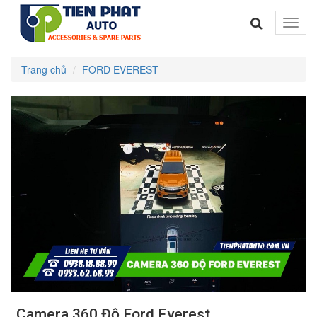
Toggle
naviga
Trang chủ
FORD EVEREST
Camera 360 Độ Ford Everest