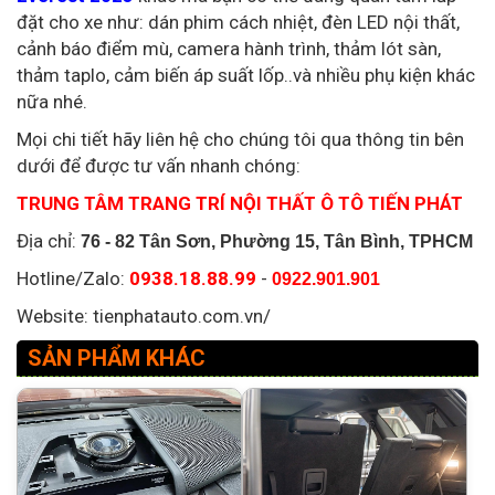
đặt cho xe như: dán phim cách nhiệt, đèn LED nội thất,
cảnh báo điểm mù, camera hành trình, thảm lót sàn,
thảm taplo, cảm biến áp suất lốp..và nhiều phụ kiện khác
nữa nhé.
Mọi chi tiết hãy liên hệ cho chúng tôi qua thông tin bên
dưới để được tư vấn nhanh chóng:
TRUNG TÂM TRANG TRÍ NỘI THẤT Ô TÔ TIẾN PHÁT
Địa chỉ:
76 - 82 Tân Sơn, Phường 15, Tân Bình, TPHCM
Hotline/Zalo:
0938.18.88.99
-
0922.901.901
Website: tienphatauto.com.vn/
SẢN PHẨM KHÁC