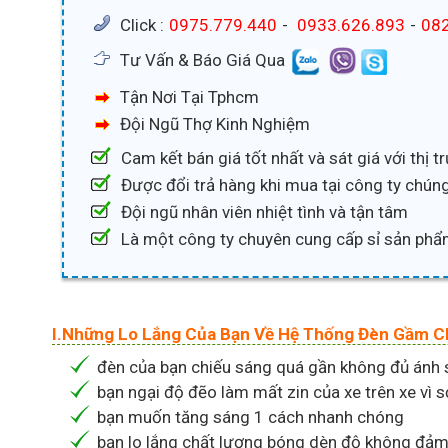
Click :
0975.779.440
-
0933.626.893
-
082
Tư Vấn & Báo Giá Qua
Tận Nơi Tại Tphcm
Đội Ngũ Thợ Kinh Nghiệm
Cam kết bán giá tốt nhất và sát giá với thị 
Được đổi trả hàng khi mua tại công ty chúng
Đội ngũ nhân viên nhiệt tình và tận tâm
Là một công ty chuyên cung cấp sỉ sản phẩ
I.Những Lo Lắng Của Bạn Về Hệ Thống Đèn Gầm C
đèn của bạn chiếu sáng quá gần không đủ ánh
bạn ngại độ đẽo làm mất zin của xe trên xe vì s
bạn muốn tăng sáng 1 cách nhanh chóng
bạn lo lắng chất lượng bóng dèn độ không đảm 