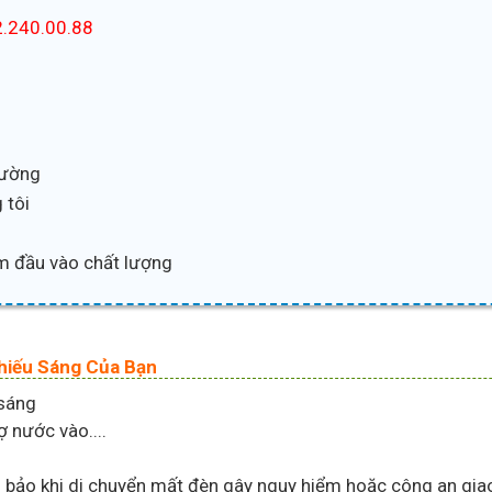
.240.00.88
trường
 tôi
m đầu vào chất lượng
hiếu Sáng Của Bạn
 sáng
ợ nước vào....
bảo khi di chuyển mất đèn gây nguy hiểm hoặc công an giao 