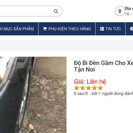
Địa 
76 -
H MỤC SẢN PHẨM
PHỤ KIỆN THEO HÃNG
TIN TỨC
Độ Bi Đèn Gầm Cho Xe
Tận Nơi
Giá:
Liên hệ
5
sao/
5
- bởi
1
người dùng đánh