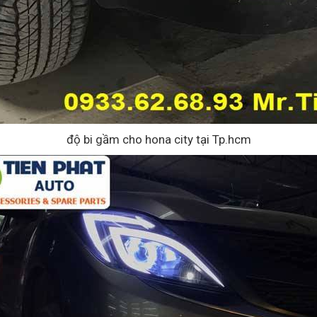
độ bi gầm cho hona city tại Tp.hcm