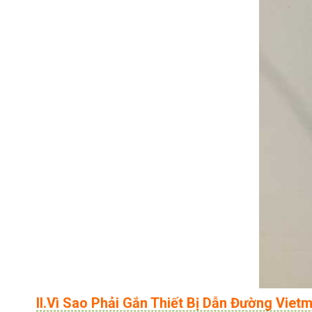
II.Vì Sao Phải Gắn Thiết Bị Dẫn Đường Vi