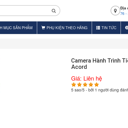
Địa 
76 -
H MỤC SẢN PHẨM
PHỤ KIỆN THEO HÃNG
TIN TỨC
Camera Hành Trình T
Acord
Giá:
Liên hệ
5
sao/
5
- bởi
1
người dùng đánh