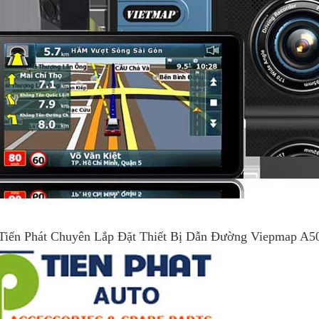
Tiến Phát Chuyên Lắp Đặt Thiết Bị Dẫn Đường Viepmap A5