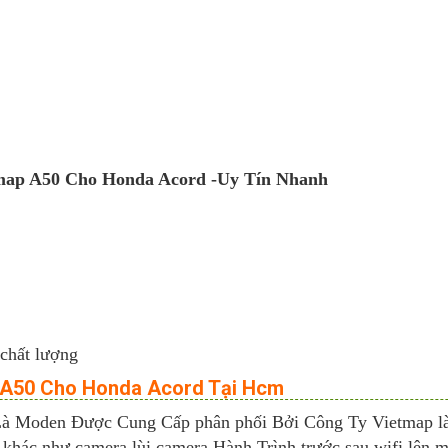
ietmap A50 Cho Honda Acord -Uy Tín Nhanh
 chất lượng
p A50 Cho Honda Acord Tại Hcm
 Moden Được Cung Cấp phân phối Bởi Công Ty Vietmap là s
khác như camera lùi camera Hành Trình trước sau wifi lên m