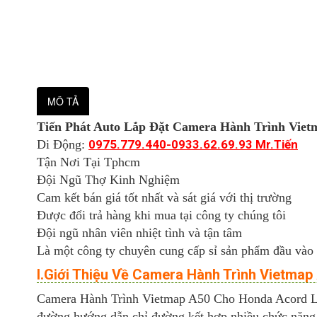
MÔ TẢ
Tiến Phát Auto Lắp Đặt Camera Hành Trình V
Di Động:
0975.779.440-0933.62.69.93 Mr.Tiến
Tận Nơi Tại Tphcm
Đội Ngũ Thợ Kinh Nghiệm
Cam kết bán giá tốt nhất và sát giá với thị trường
Được đổi trả hàng khi mua tại công ty chúng tôi
Đội ngũ nhân viên nhiệt tình và tận tâm
Là một công ty chuyên cung cấp sỉ sản phẩm đầu vào
I.Giới Thiệu Về Camera Hành Trình Vietma
Camera Hành Trình Vietmap A50 Cho Honda Acord Là
đường hướng dẫn chỉ đường kết hợp nhiều chức năng 