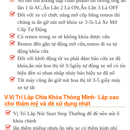
Ấn nút mà không đạp chân phanh thì tương ứng ấn
lần 1 là AC,Ấn Lần 2 Là ON,Ấn Lần 3 Là OFF
Đối với xe có chức năng mở cốp bằng remos thì
chúng ta ấn gữ nút mở khóa xe 3-5s Là Xe Mở
Cốp Tự Động
Có remos trong xe sẽ không khóa được cửa
Remos đến gần tự động mở cửa,remos đi xa tự
động khóa cửa
Đối với khởi động từ xa phải đảm bảo cửa xe đã
khóa,ấn nút hoa thị từ 3-5giây tự động xe nổ có tín
hiệu đèn xi nhan nhâp nháy báo hiệu xe đã nổ
Tắt máy cũng ấn giữ nút hoa thị từ 3-5 giây máy
xe tự tắt
V.Vị Trí Lắp Chìa Khóa Thông Minh- Lắp sao
cho thẩm mỹ và dễ sử dụng nhất
Vị Trí Lắp Nút Start Stop Thường để đè nên nút ổ
khóa chính
lắp thêm miếng nhựa ốp nếu xe có thêm kinh phí