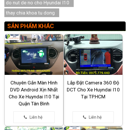
do nut de no cho Hyundai I10
thay chia khoa tu dong
SẢN PHẨM KHÁC
Chuyên Gắn Màn Hình
Lắp Đặt Camera 360 Độ
DVD Android Xịn Nhất
DCT Cho Xe Huyndai I10
Cho Xe Huyndai I10 Tại
Tại TP.HCM
Quận Tân Bình