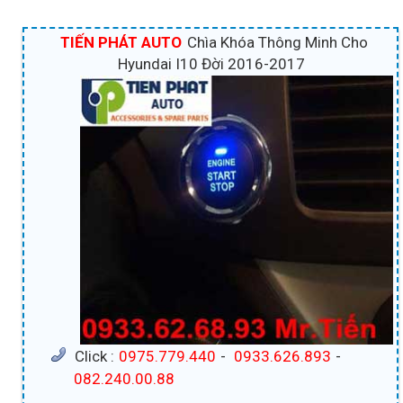
TIẾN PHÁT AUTO
Chìa Khóa Thông Minh Cho
Hyundai I10 Đời 2016-2017
Click :
0975.779.440
-
0933.626.893
-
082.240.00.88