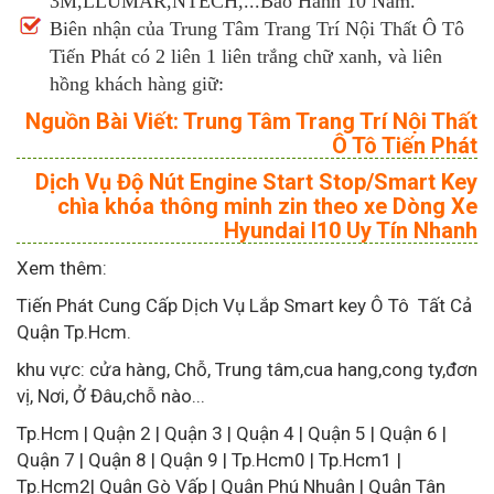
3M,LLUMAR,NTECH,...Bảo Hành 10 Năm.
Biên nhận của Trung Tâm Trang Trí Nội Thất Ô Tô
Tiến Phát có 2 liên 1 liên trắng chữ xanh, và liên
hồng khách hàng giữ:
Nguồn Bài Viết: Trung Tâm Trang Trí Nội Thất
Ô Tô Tiến Phát
Dịch Vụ Độ Nút Engine Start Stop/Smart Key
chìa khóa thông minh zin theo xe Dòng Xe
Hyundai I10 Uy Tín Nhanh
Xem thêm:
Tiến Phát Cung Cấp Dịch Vụ Lắp Smart key Ô Tô Tất Cả
Quận Tp.Hcm.
khu vực: cửa hàng, Chỗ, Trung tâm,cua hang,cong ty,đơn
vị, Nơi, Ở Đâu,chỗ nào...
Tp.Hcm | Quận 2 | Quận 3 | Quận 4 | Quận 5 | Quận 6 |
Quận 7 | Quận 8 | Quận 9 | Tp.Hcm0 | Tp.Hcm1 |
Tp.Hcm2| Quận Gò Vấp | Quận Phú Nhuận | Quận Tân