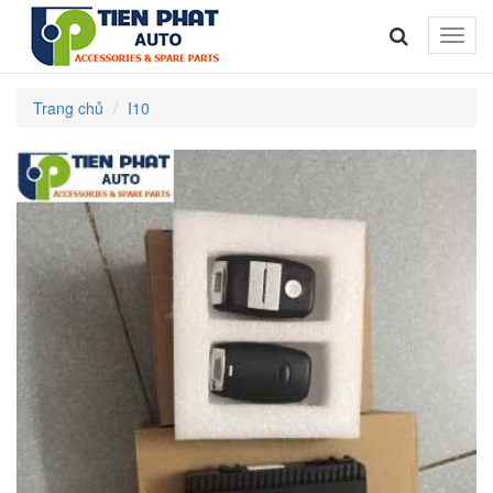
Toggle
naviga
Trang chủ
I10