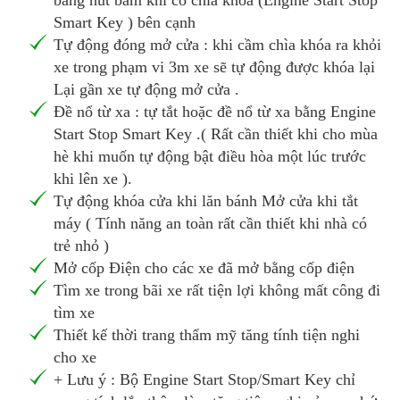
bằng nút bấm khi có chía khóa (Engine Start Stop
Smart Key ) bên cạnh
Tự động đóng mở cửa : khi cầm chìa khóa ra khỏi
xe trong phạm vi 3m xe sẽ tự động được khóa lại
Lại gần xe tự động mở cửa .
Đề nổ từ xa : tự tắt hoặc đề nổ từ xa bằng Engine
Start Stop Smart Key .( Rất cần thiết khi cho mùa
hè khi muốn tự động bật điều hòa một lúc trước
khi lên xe ).
Tự động khóa cửa khi lăn bánh Mở cửa khi tắt
máy ( Tính năng an toàn rất cần thiết khi nhà có
trẻ nhỏ )
Mở cốp Điện cho các xe đã mở bằng cốp điện
Tìm xe trong bãi xe rất tiện lợi không mất công đi
tìm xe
Thiết kế thời trang thẩm mỹ tăng tính tiện nghi
cho xe
+ Lưu ý : Bộ Engine Start Stop/Smart Key chỉ