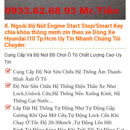
X. Ngoài Độ Nút Engine Start Stop/Smart Key
chìa khóa thông minh zin theo xe Dòng Xe
Hyundai I10 Tp.Hcm Uy Tín Nhanh Chúng Tôi
Chuyên:
Cung Cấp Và Độ Nút Đồ Chơi Ô Tô Chất Lượng Cao-Uy
Tín
Cung Cấp Độ Nút Sửa Chữa Hệ Thống Âm Thanh-
Hình Ảnh Ô Tô
Độ Nút Sửa Chữa Hệ Thống Điện Thân Xe Như
Lock,Unlock Cửa,Hệ Thống Nên Xuống Kính, Hệ
Thống Gạt Nước...
Lắp Đặt Hệ Thống Tự Động Như Tự Động Gập
Gương Khi Quá Mở Cửa,Tự Động Lock Cửa Khi
Chạy Ở Tốc Độ 20-30km/h ,Tự Động Lên Hết
Kính,Tự Động Sáng Đèn Khi Trời Tối,Tự Động Gạt