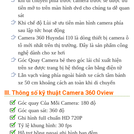
khi di chuyển phía trước camera trước sẽ được ưu
tiên mở to trên màn hình dvd cho chúng ta dễ quan
sát
Khi chế độ Lùi sẽ ưu tiên màn hình camera phía
sau lập tức hoạt động
Camera 360 Huyndai I10 là dòng thiết bị camera ô
tô mới nhất trên thị trường. Đây là sản phẩm công
nghệ dành cho xe hơi
Góc Qoay Camera bẻ theo góc lái chỉ xuất hiện
trên xe được trang bị hệ thống cân bằng điện tử
Lằn vạch vàng phía ngoài bánh xe cách tâm bánh
xe 50 cm khoảng cách an toàn khi di chuyển
III. Thông số kỹ thuật Camera 360 Oview
Góc quay Của Mỗi Camera: 180 độ
Góc quan sát: 360 độ
Ghi hình full chuẩn HD 720P
Tỷ lệ khung hình: 30 fps
Hỗ trợ hồng ngoại ghi hình ban đêm