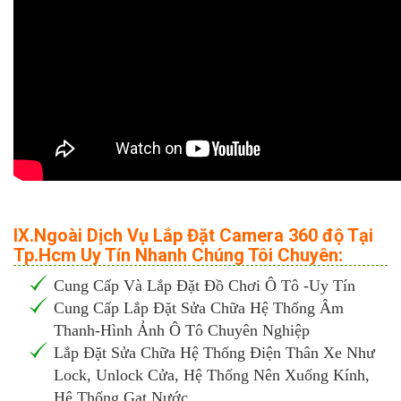
IX.Ngoài Dịch Vụ Lắp Đặt Camera 360 độ Tại
Tp.Hcm Uy Tín Nhanh Chúng Tôi Chuyên:
Cung Cấp Và Lắp Đặt Đồ Chơi Ô Tô -Uy Tín
Cung Cấp Lắp Đặt Sửa Chữa Hệ Thống Âm
Thanh-Hình Ảnh Ô Tô Chuyên Nghiệp
Lắp Đặt Sửa Chữa Hệ Thống Điện Thân Xe Như
Lock, Unlock Cửa, Hệ Thống Nên Xuống Kính,
Hệ Thống Gạt Nước...