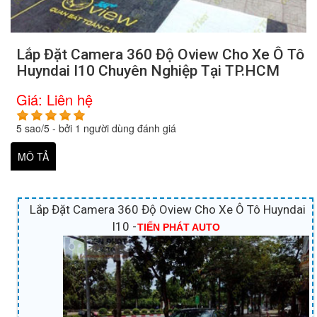
Lắp Đặt Camera 360 Độ Oview Cho Xe Ô Tô
Huyndai I10 Chuyên Nghiệp Tại TP.HCM
Giá:
Liên hệ
5
sao/
5
- bởi
1
người dùng đánh giá
MÔ TẢ
Lắp Đặt Camera 360 Độ Oview Cho Xe Ô Tô Huyndai
I10 -
TIẾN PHÁT AUTO