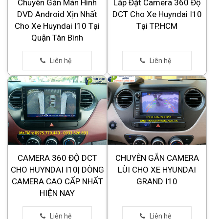
Chuyên Gắn Màn Hình
Lắp Đặt Camera 360 Độ
DVD Android Xịn Nhất
DCT Cho Xe Huyndai I10
Cho Xe Huyndai I10 Tại
Tại TP.HCM
Quận Tân Bình
CAMERA 360 ĐỘ DCT
CHUYÊN GẮN CAMERA
CHO HUYNDAI I10| DÒNG
LÙI CHO XE HYUNDAI
CAMERA CAO CẤP NHẤT
GRAND I10
HIỆN NAY