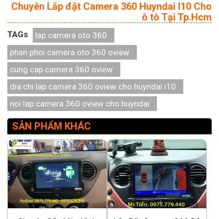
Chuyên Lắp đặt Camera 360 Huyndai I10 Cho
ô tô Tại Tp.Hcm
TAGs
lap camera oto 360
phan phoi camera oto 360 oview
cung cap camera 360 oview
dia chi lap camera 360 oview cho huyndai i10
noi lap camera 360 oview cho huyndai
SẢN PHẨM KHÁC