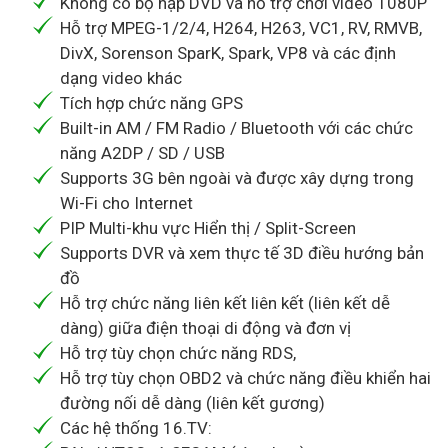
Không có bộ nạp DVD và hỗ trợ chơi video 1080P
Hỗ trợ MPEG-1/2/4, H264, H263, VC1, RV, RMVB,
DivX, Sorenson SparK, Spark, VP8 và các định
dạng video khác
Tích hợp chức năng GPS
Built-in AM / FM Radio / Bluetooth với các chức
năng A2DP / SD / USB
Supports 3G bên ngoài và được xây dựng trong
Wi-Fi cho Internet
PIP Multi-khu vực Hiển thị / Split-Screen
Supports DVR và xem thực tế 3D điều hướng bản
đồ
Hỗ trợ chức năng liên kết liên kết (liên kết dễ
dàng) giữa điện thoại di động và đơn vị
Hỗ trợ tùy chọn chức năng RDS,
Hỗ trợ tùy chọn OBD2 và chức năng điều khiển hai
đường nối dễ dàng (liên kết gương)
Các hệ thống 16.TV: