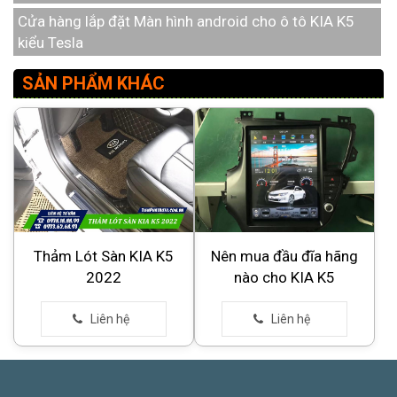
Cửa hàng lắp đặt Màn hình android cho ô tô KIA K5
kiểu Tesla
SẢN PHẨM KHÁC
Thảm Lót Sàn KIA K5
Nên mua đầu đĩa hãng
2022
nào cho KIA K5