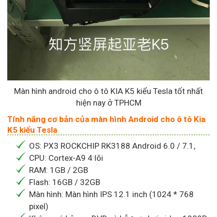
Màn hình android cho ô tô KIA K5 kiểu Tesla tốt nhất
hiện nay ở TPHCM
Tính năng cơ bản của màn hình Android cho ô tô Kia
K5 kiểu Tesla
OS: PX3 ROCKCHIP RK3188 Android 6.0 / 7.1,
CPU: Cortex-A9 4 lõi
RAM: 1GB / 2GB
Flash: 16GB / 32GB
Màn hình: Màn hình IPS 12.1 inch (1024 * 768
pixel)