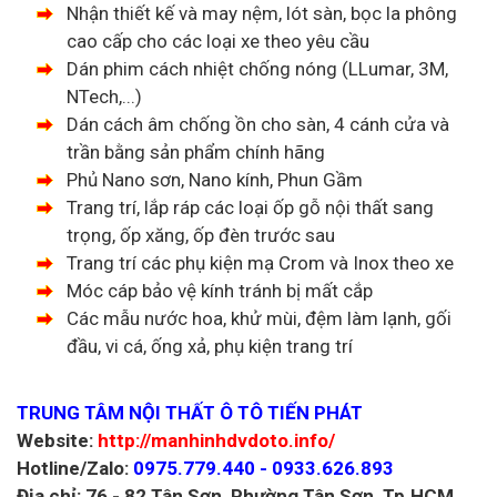
Nhận thiết kế và may nệm, lót sàn, bọc la phông
cao cấp cho các loại xe theo yêu cầu
Dán phim cách nhiệt chống nóng (LLumar, 3M,
NTech,...)
Dán cách âm chống ồn cho sàn, 4 cánh cửa và
trần bằng sản phẩm chính hãng
Phủ Nano sơn, Nano kính, Phun Gầm
Trang trí, lắp ráp các loại ốp gỗ nội thất sang
trọng, ốp xăng, ốp đèn trước sau
Trang trí các phụ kiện mạ Crom và Inox theo xe
Móc cáp bảo vệ kính tránh bị mất cắp
Các mẫu nước hoa, khử mùi, đệm làm lạnh, gối
đầu, vi cá, ống xả, phụ kiện trang trí
TRUNG TÂM NỘI THẤT Ô TÔ TIẾN PHÁT
Website:
http://manhinhdvdoto.info/
Hotline/Zalo:
0975.779.440 - 0933.626.893
Địa chỉ: 76 - 82 Tân Sơn, Phường Tân Sơn, Tp.HCM