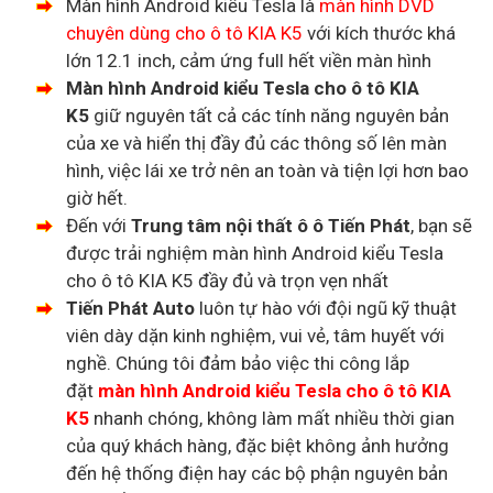
Màn hình Android kiểu Tesla là
màn hình DVD
chuyên dùng cho ô tô KIA K5
với kích thước khá
lớn 12.1 inch, cảm ứng full hết viền màn hình
Màn hình Android kiểu Tesla cho ô tô KIA
K5
giữ nguyên tất cả các tính năng nguyên bản
của xe và hiển thị đầy đủ các thông số lên màn
hình, việc lái xe trở nên an toàn và tiện lợi hơn bao
giờ hết.
Đến với
Trung tâm nội thất ô ô Tiến Phát
, bạn sẽ
được trải nghiệm màn hình Android kiểu Tesla
cho ô tô KIA K5 đầy đủ và trọn vẹn nhất
Tiến Phát Auto
luôn tự hào với đội ngũ kỹ thuật
viên dày dặn kinh nghiệm, vui vẻ, tâm huyết với
nghề. Chúng tôi đảm bảo việc thi công lắp
đặt
màn hình Android kiểu Tesla cho ô tô KIA
K5
nhanh chóng, không làm mất nhiều thời gian
của quý khách hàng, đặc biệt không ảnh hưởng
đến hệ thống điện hay các bộ phận nguyên bản