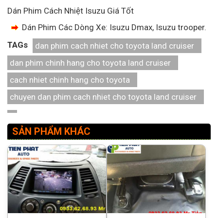
Dán Phim Cách Nhiệt Isuzu Giá Tốt
Dán Phim Các Dòng Xe: Isuzu Dmax, Isuzu trooper.
TAGs
dan phim cach nhiet cho toyota land cruiser
dan phim chinh hang cho toyota land cruiser
cach nhiet chinh hang cho toyota
chuyen dan phim cach nhiet cho toyota land cruiser
SẢN PHẨM KHÁC