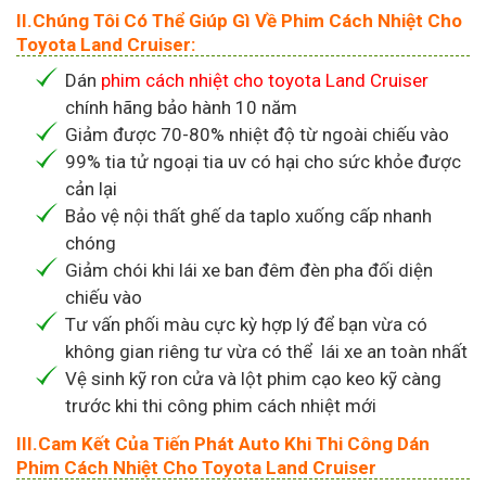
II.Chúng Tôi Có Thể Giúp Gì Về Phim Cách Nhiệt Cho
Toyota Land Cruiser:
Dán
phim cách nhiệt cho toyota Land Cruiser
chính hãng bảo hành 10 năm
Giảm được 70-80% nhiệt độ từ ngoài chiếu vào
99% tia tử ngoại tia uv có hại cho sức khỏe được
cản lại
Bảo vệ nội thất ghế da taplo xuống cấp nhanh
chóng
Giảm chói khi lái xe ban đêm đèn pha đối diện
chiếu vào
Tư vấn phối màu cực kỳ hợp lý để bạn vừa có
không gian riêng tư vừa có thể lái xe an toàn nhất
Vệ sinh kỹ ron cửa và lột phim cạo keo kỹ càng
trước khi thi công phim cách nhiệt mới
III.Cam Kết Của Tiến Phát Auto Khi Thi Công Dán
Phim Cách Nhiệt Cho Toyota Land Cruiser