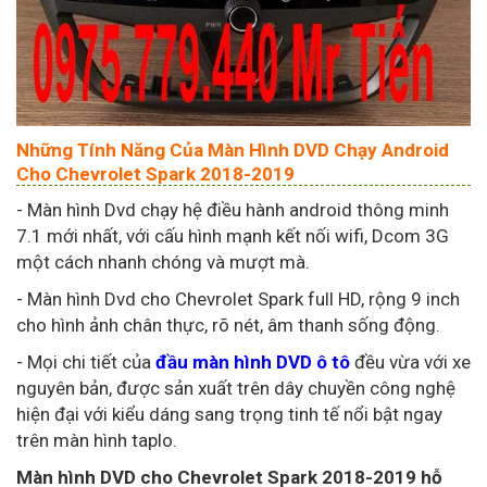
Những Tính Năng Của Màn Hình DVD Chạy Android
Cho Chevrolet Spark 2018-2019
- Màn hình Dvd chạy hệ điều hành android thông minh
7.1 mới nhất, với cấu hình mạnh kết nối wifi, Dcom 3G
một cách nhanh chóng và mượt mà.
- Màn hình Dvd cho Chevrolet Spark full HD, rộng 9 inch
cho hình ảnh chân thực, rõ nét, âm thanh sống động.
- Mọi chi tiết của
đầu màn hình DVD ô tô
đều vừa với xe
nguyên bản, được sản xuất trên dây chuyền công nghệ
hiện đại với kiểu dáng sang trọng tinh tế nổi bật ngay
trên màn hình taplo.
Màn hình DVD cho Chevrolet Spark 2018-2019 hỗ