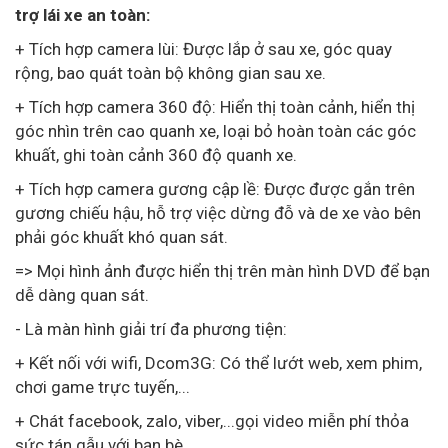
trợ lái xe an toàn:
+ Tích hợp camera lùi: Được lắp ở sau xe, góc quay
rộng, bao quát toàn bộ không gian sau xe.
+ Tích hợp camera 360 độ: Hiển thị toàn cảnh, hiển thị
góc nhìn trên cao quanh xe, loại bỏ hoàn toàn các góc
khuất, ghi toàn cảnh 360 độ quanh xe.
+ Tích hợp camera gương cập lề: Được được gắn trên
gương chiếu hậu, hỗ trợ việc dừng đỗ và de xe vào bên
phải góc khuất khó quan sát.
=> Mọi hình ảnh được hiển thị trên màn hình DVD để bạn
dễ dàng quan sát.
- Là màn hình giải trí đa phương tiện:
+ Kết nối với wifi, Dcom3G: Có thể lướt web, xem phim,
chơi game trực tuyến,...
+ Chát facebook, zalo, viber,...gọi video miễn phí thỏa
sức tán gẫu với bạn bè