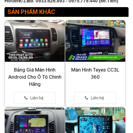
Hotline/Zalo:
0933.626.893 -
0975.779.440 (Mr.Tiến)
SẢN PHẨM KHÁC
Bảng Giá Màn Hình
Màn Hình Teyes CC3L
Android Cho Ô Tô Chính
360
Hãng