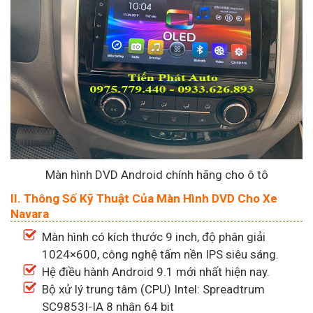
Màn hình DVD Android chính hãng cho ô tô
II. Thông Số Kỹ Thuật Của Màn Hình DVD Cho Xe
Navara
Màn hình có kích thước 9 inch, độ phân giải
1024×600, công nghệ tấm nền IPS siêu sáng.
Hệ điều hành Android 9.1 mới nhất hiện nay.
Bộ xử lý trung tâm (CPU) Intel: Spreadtrum
SC9853I-IA 8 nhân 64 bit