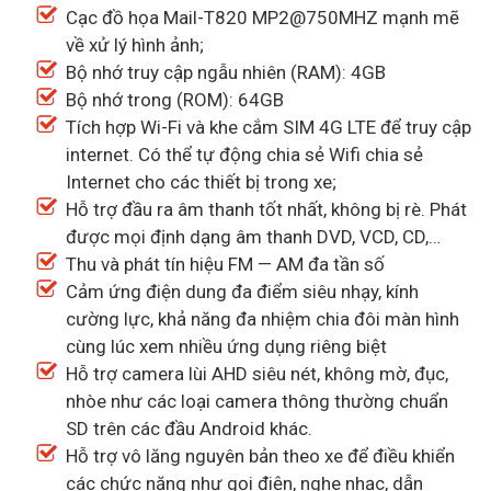
Cạc đồ họa Mail-T820 MP2@750MHZ mạnh mẽ
về xử lý hình ảnh;
Bộ nhớ truy cập ngẫu nhiên (RAM): 4GB
Bộ nhớ trong (ROM): 64GB
Tích hợp Wi-Fi và khe cắm SIM 4G LTE để truy cập
internet. Có thể tự động chia sẻ Wifi chia sẻ
Internet cho các thiết bị trong xe;
Hỗ trợ đầu ra âm thanh tốt nhất, không bị rè. Phát
được mọi định dạng âm thanh DVD, VCD, CD,…
Thu và phát tín hiệu FM — AM đa tần số
Cảm ứng điện dung đa điểm siêu nhạy, kính
cường lực, khả năng đa nhiệm chia đôi màn hình
cùng lúc xem nhiều ứng dụng riêng biệt
Hỗ trợ camera lùi AHD siêu nét, không mờ, đục,
nhòe như các loại camera thông thường chuẩn
SD trên các đầu Android khác.
Hỗ trợ vô lăng nguyên bản theo xe để điều khiển
các chức năng như gọi điện, nghe nhạc, dẫn