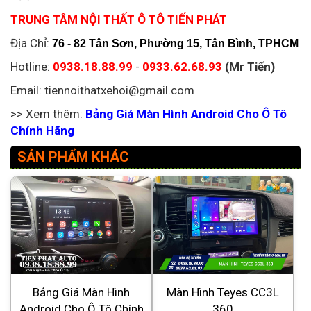
TRUNG TÂM NỘI THẤT Ô TÔ TIẾN PHÁT
Địa Chỉ:
76 - 82 Tân Sơn, Phường 15, Tân Bình, TPHCM
Hotline:
0938.18.88.99
-
0933.62.68.93
(Mr Tiến)
Email: tiennoithatxehoi@gmail.com
>> Xem thêm:
Bảng Giá Màn Hình Android Cho Ô Tô
Chính Hãng
SẢN PHẨM KHÁC
Bảng Giá Màn Hình
Màn Hình Teyes CC3L
Android Cho Ô Tô Chính
360