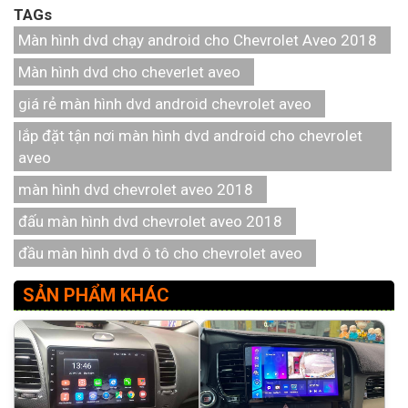
TAGs
Màn hình dvd chạy android cho Chevrolet Aveo 2018
Màn hình dvd cho cheverlet aveo
giá rẻ màn hình dvd android chevrolet aveo
lắp đặt tận nơi màn hình dvd android cho chevrolet
aveo
màn hình dvd chevrolet aveo 2018
đấu màn hình dvd chevrolet aveo 2018
đầu màn hình dvd ô tô cho chevrolet aveo
SẢN PHẨM KHÁC