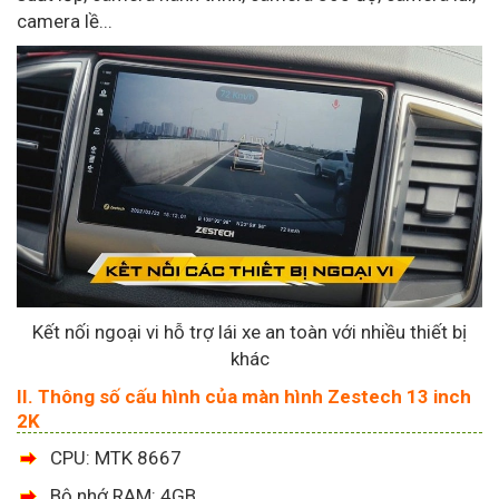
camera lề...
Kết nối ngoại vi hỗ trợ lái xe an toàn với nhiều thiết bị
khác
II. Thông số cấu hình của màn hình Zestech 13 inch
2K
CPU: MTK 8667
Bộ nhớ RAM: 4GB