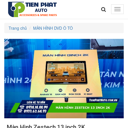
Toggle
naviga
Trang chủ
MÀN HÌNH DVD Ô TÔ
Màn Hình Zestech 13 inch 2K