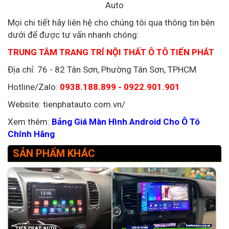
Auto
Mọi chi tiết hãy liên hệ cho chúng tôi qua thông tin bên
dưới để được tư vấn nhanh chóng:
TRUNG TÂM TRANG TRÍ NỘI THẤT Ô TÔ TIẾN PHÁT
Địa chỉ: 76 - 82 Tân Sơn, Phường Tân Sơn, TPHCM
Hotline/Zalo:
0938.188.899 - 0922.901.901
Website: tienphatauto.com.vn/
Xem thêm:
Bảng Giá Màn Hình Android Cho Ô Tô
Chính Hãng
SẢN PHẨM KHÁC