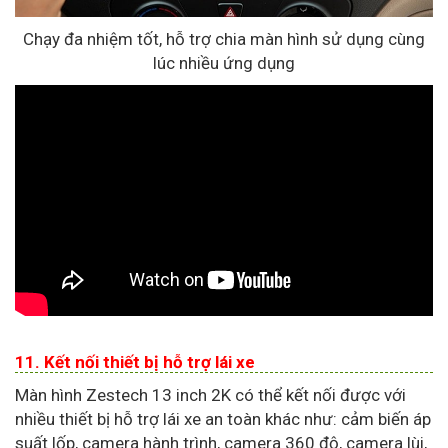
Chạy đa nhiệm tốt, hỗ trợ chia màn hình sử dụng cùng
lúc nhiều ứng dụng
11. Kết nối thiết bị hỗ trợ lái xe
Màn hình Zestech 13 inch 2K có thể kết nối được với
nhiều thiết bị hỗ trợ lái xe an toàn khác như: cảm biến áp
suất lốp, camera hành trình, camera 360 độ, camera lùi,