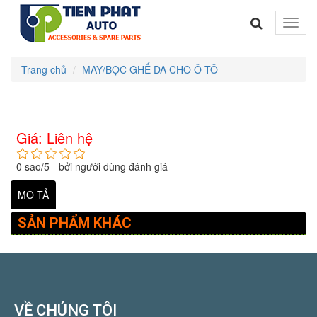
Toggle
naviga
Trang chủ
MAY/BỌC GHẾ DA CHO Ô TÔ
Giá:
Liên hệ
0
sao/
5
- bởi
người dùng đánh giá
MÔ TẢ
SẢN PHẨM KHÁC
VỀ CHÚNG TÔI