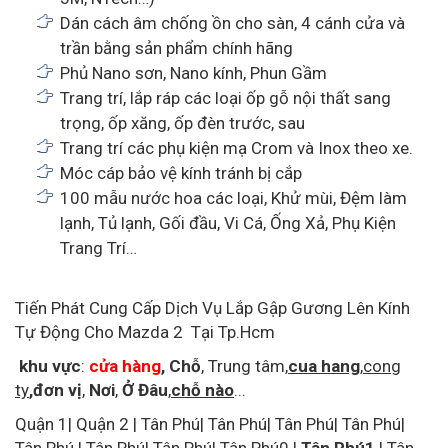
Dán cách âm chống ồn cho sàn, 4 cánh cửa và
trần bằng sản phẩm chính hãng
Phủ Nano sơn, Nano kính, Phun Gầm
Trang trí, lắp ráp các loại ốp gỗ nội thất sang
trọng, ốp xăng, ốp đèn trước, sau
Trang trí các phụ kiện mạ Crom và Inox theo xe.
Móc cáp bảo vệ kính tránh bị cắp
100 mẫu nước hoa các loại, Khử mùi, Đệm làm
lạnh, Tủ lạnh, Gối đầu, Vi Cá, Ống Xả, Phụ Kiện
Trang Trí…
Tiến Phát Cung Cấp Dịch Vụ Lắp Gập Gương Lên Kính
Tự Động Cho Mazda 2 Tại Tp.Hcm
khu vực
:
cửa hàng
,
Chỗ
,
Trung tâm
,
cua hang
,
cong
ty
,đơn vị
,
Nơi
,
Ở Đâu
,
chỗ nào
...
Quận 1|
Quận 2
|
Tân Phú| Tân Phú| Tân Phú| Tân Phú|