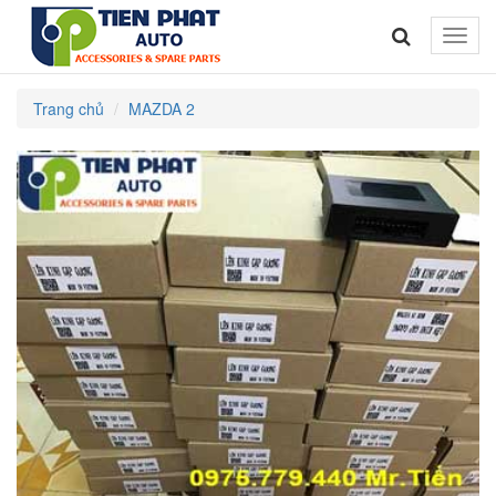
Toggle
naviga
Trang chủ
MAZDA 2