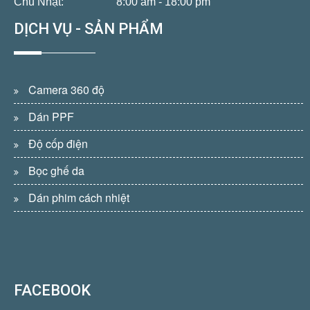
Chủ Nhật:
8:00 am - 18:00 pm
DỊCH VỤ - SẢN PHẨM
Camera 360 độ
Dán PPF
Độ cốp điện
Bọc ghế da
Dán phim cách nhiệt
FACEBOOK