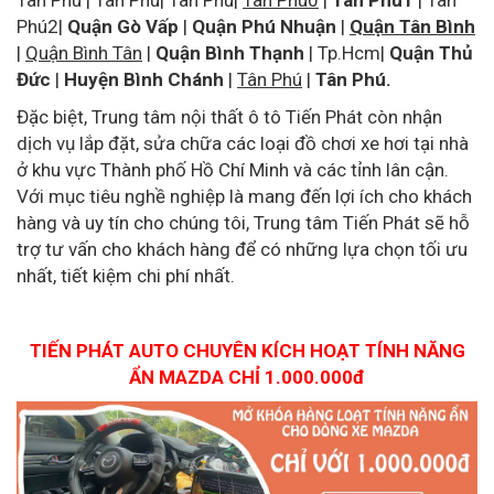
Tân Phú
| Tân Phú| Tân Phú|
Tân Phú0
|
Tân Phú1
|
Tân
Phú2
|
Quận Gò Vấp
|
Quận Phú Nhuận
|
Quận Tân Bình
|
Quận Bình Tân
|
Quận Bình Thạnh
| Tp.Hcm|
Quận Thủ
Đức
|
Huyện Bình Chánh
|
Tân Phú
|
Tân Phú.
Đặc biệt, Trung tâm nội thất ô tô Tiến Phát còn nhận
dịch vụ lắp đặt, sửa chữa các loại đồ chơi xe hơi tại nhà
ở khu vực Thành phố Hồ Chí Minh và các tỉnh lân cận.
Với mục tiêu nghề nghiệp là mang đến lợi ích cho khách
hàng và uy tín cho chúng tôi, Trung tâm Tiến Phát sẽ hỗ
trợ tư vấn cho khách hàng để có những lựa chọn tối ưu
nhất, tiết kiệm chi phí nhất.
TIẾN PHÁT AUTO CHUYÊN KÍCH HOẠT TÍNH NĂNG
ẨN MAZDA CHỈ 1.000.000đ