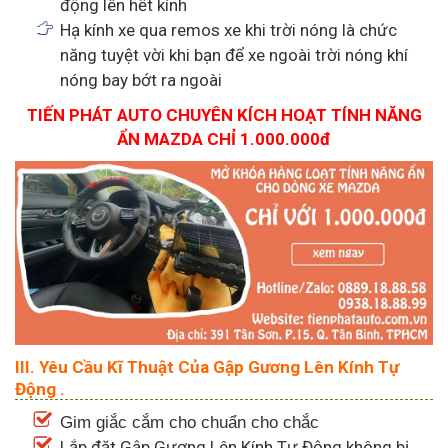
động lên hết kính
Hạ kính xe qua remos xe khi trời nóng là chức
năng tuyệt vời khi bạn để xe ngoài trời nóng khí
nóng bay bớt ra ngoài
TIẾN PHÁT AUTO CHUYÊN KÍCH HOẠT TÍNH NĂNG
ẨN MAZDA CHỈ 1.000.000đ
III. Yêu Cầu Kĩ Thuật Của Gập Gương Lên Kính Tự
Động .
Gim giắc cắm cho chuẩn cho chắc
Lắp đặt
Gập Gương Lên Kính Tự Động không bị