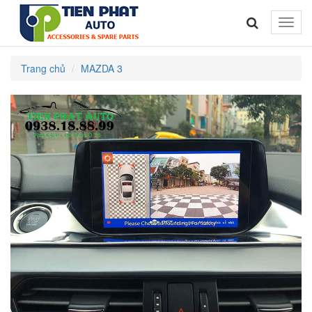
Toggle
naviga
Trang chủ
MAZDA 3