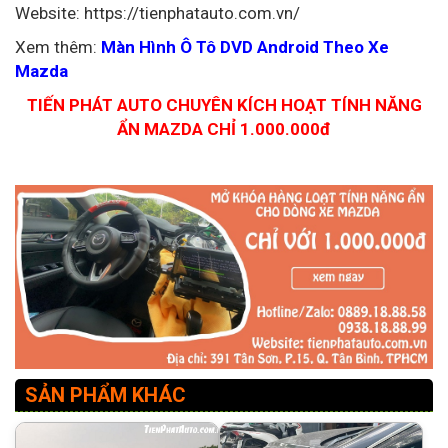
Website: https://tienphatauto.com.vn/
Xem thêm:
Màn Hình Ô Tô DVD Android Theo Xe
Mazda
TIẾN PHÁT AUTO CHUYÊN KÍCH HOẠT TÍNH NĂNG
ẨN MAZDA CHỈ 1.000.000đ
SẢN PHẨM KHÁC