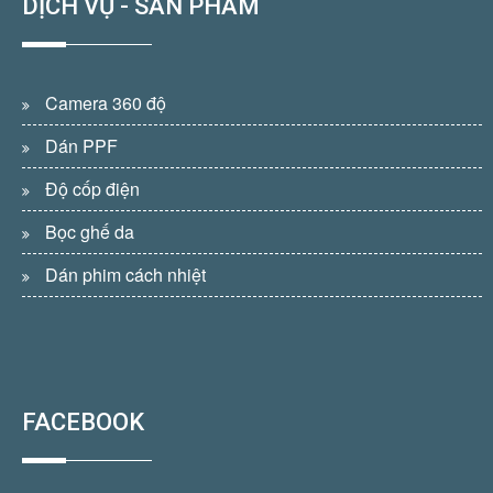
DỊCH VỤ - SẢN PHẨM
Camera 360 độ
Dán PPF
Độ cốp điện
Bọc ghế da
Dán phim cách nhiệt
FACEBOOK