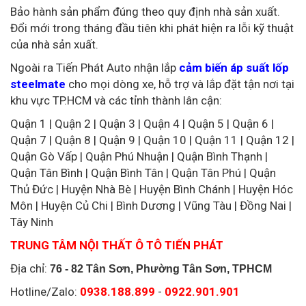
Bảo hành sản phẩm đúng theo quy định nhà sản xuất.
Đổi mới trong tháng đầu tiên khi phát hiện ra lỗi kỹ thuật
của nhà sản xuất.
Ngoài ra Tiến Phát Auto nhận lắp
cảm biến áp suất lốp
steelmate
cho mọi dòng xe, hỗ trợ và lắp đặt tận nơi tại
khu vực TP.HCM và các tỉnh thành lân cận:
Quận 1 | Quận 2 | Quận 3 | Quận 4 | Quận 5 | Quận 6 |
Quận 7 | Quận 8 | Quận 9 | Quận 10 | Quận 11 | Quận 12 |
Quận Gò Vấp | Quận Phú Nhuận | Quận Bình Thạnh |
Quận Tân Bình | Quận Bình Tân | Quận Tân Phú | Quận
Thủ Đức | Huyện Nhà Bè | Huyện Bình Chánh | Huyện Hóc
Môn | Huyện Củ Chi | Bình Dương | Vũng Tàu | Đồng Nai |
Tây Ninh
TRUNG TÂM NỘI THẤT Ô TÔ TIẾN PHÁT
Địa chỉ:
76 - 82 Tân Sơn, Phường Tân Sơn, TPHCM
Hotline/Zalo:
0938.188.899
-
0922.901.901