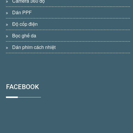
Camera 360 độ
Dán PPF
Độ cốp điện
Bọc ghế da
Dán phim cách nhiệt
FACEBOOK