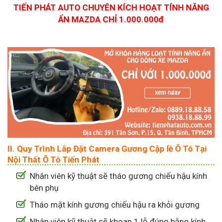
TIẾN PHÁT AUTO CHUYÊN KÍCH HOẠT TÍNH NĂNG
ẨN MAZDA CHỈ 1.000.000đ
II. Quy Trình Lắp Đặt Camera Gương Cập lề Ô Tô Tại
Nội Thất Ô Tô Tiến Phát
Nhân viên kỹ thuật sẽ tháo gương chiếu hậu kính
bên phụ
Tháo mặt kính gương chiếu hậu ra khỏi gương
Nhân viên kỹ thuật sẽ khoan 1 lỗ đúng bằng kính