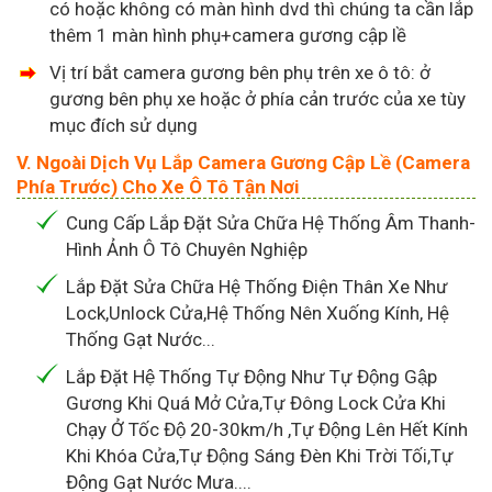
có hoặc không có màn hình dvd thì chúng ta cần lắp
thêm 1 màn hình phụ+camera gương cập lề
Vị trí bắt camera gương bên phụ trên xe ô tô: ở
gương bên phụ xe hoặc ở phía cản trước của xe tùy
mục đích sử dụng
V. Ngoài Dịch Vụ Lắp Camera Gương Cập Lề (Camera
Phía Trước) Cho Xe Ô Tô Tận Nơi
Cung Cấp Lắp Đặt Sửa Chữa Hệ Thống Âm Thanh-
Hình Ảnh Ô Tô Chuyên Nghiệp
Lắp Đặt Sửa Chữa Hệ Thống Điện Thân Xe Như
Lock,Unlock Cửa,Hệ Thống Nên Xuống Kính, Hệ
Thống Gạt Nước...
Lắp Đặt Hệ Thống Tự Động Như Tự Động Gập
Gương Khi Quá Mở Cửa,Tự Đông Lock Cửa Khi
Chạy Ở Tốc Độ 20-30km/h ,Tự Động Lên Hết Kính
Khi Khóa Cửa,Tự Động Sáng Đèn Khi Trời Tối,Tự
Động Gạt Nước Mưa....