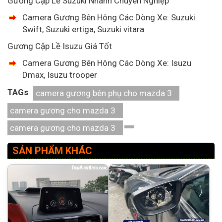
Gương Cập Lề Suzuki Nhanh Chuyên Nghiệp
Camera Gương Bên Hông Các Dòng Xe: Suzuki
Swift, Suzuki ertiga, Suzuki vitara
Gương Cập Lề Isuzu Giá Tốt
Camera Gương Bên Hông Các Dòng Xe: Isuzu
Dmax, Isuzu trooper
TAGs
camera gương bên phụ cho mazda 3
camera gương cho mazda 3
camera gương cho mazda 3
SẢN PHẨM KHÁC