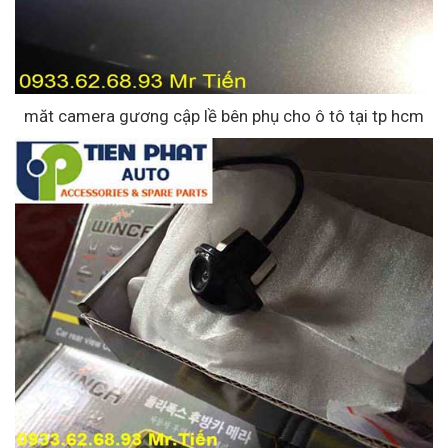
măt camera gương cập lề bên phụ cho ô tô tại tp hcm