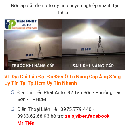
Nơi lắp đặt đèn ô tô uy tín chuyên nghiệp nhanh tại
tphcm
VI. Địa Chỉ Lắp Đặt Độ Đèn Ô Tô Nâng Cấp Áng Sáng
Uy Tín Tại Tp.Hcm Uy Tín Nhanh
Địa Chỉ Tiến Phát Auto: 82 Tân Sơn - Phường Tân
Sơn - TP.HCM
Điện Thoại Liên Hệ :0975.779.440 -
0933.62.68.93 hỗ trợ
zalo,viber,facebook
Mr.Tiến