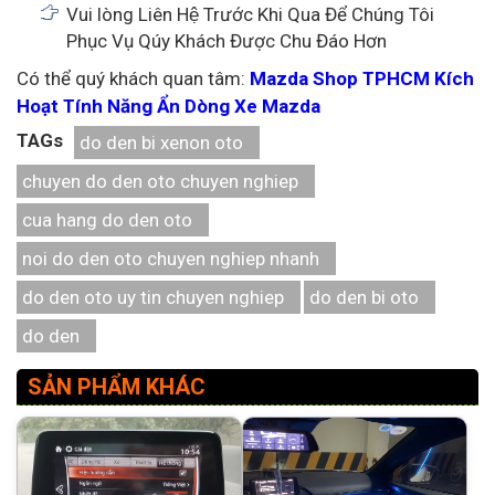
Vui lòng Liên Hệ Trước Khi Qua Để Chúng Tôi
Phục Vụ Qúy Khách Được Chu Đáo Hơn
Có thể quý khách quan tâm:
Mazda Shop TPHCM Kích
Hoạt Tính Năng Ẩn Dòng Xe Mazda
TAGs
do den bi xenon oto
chuyen do den oto chuyen nghiep
cua hang do den oto
noi do den oto chuyen nghiep nhanh
do den oto uy tin chuyen nghiep
do den bi oto
do den
SẢN PHẨM KHÁC