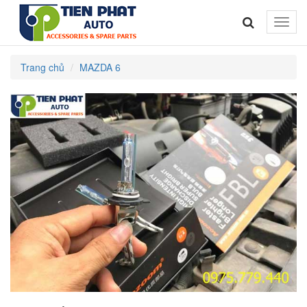
Toggle
naviga
Trang chủ
MAZDA 6