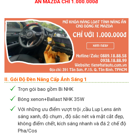
ẨN MAZDA CHỈ 1.000.000đ
II. Gói Độ Đèn Nâng Cấp Ánh Sáng 1
Trọn gói bao gồm Bi NHK
Bóng xenon+Ballast NHK 35W
Với những ưu điểm vượt trội ,cầu Lup Lens ánh
sáng xanh, độ chụm , độ sắc nét và mặt cắt đẹp,
không điểm chết, kích sáng nhanh và đá 2 chế độ
Pha/Cos