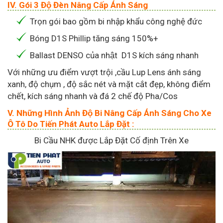
IV. Gói 3 Độ Đèn Nâng Cấp Ánh Sáng
Trọn gói bao gồm bi nhập khẩu công nghệ đức
Bóng D1S Phillip tăng sáng 150%+
Ballast DENSO của nhật D1S kích sáng nhanh
Với những ưu điểm vượt trội ,cầu Lup Lens ánh sáng
xanh, độ chụm , độ sắc nét và mặt cắt đẹp, không điểm
chết, kích sáng nhanh và đá 2 chế độ Pha/Cos
V. Những Hình Ảnh Độ Bi Nâng Cấp Ánh Sáng Cho Xe
Ô Tô Do Tiến Phát Auto Lắp Đặt :
Bi Cầu NHK được Lắp Đặt Cố định Trên Xe