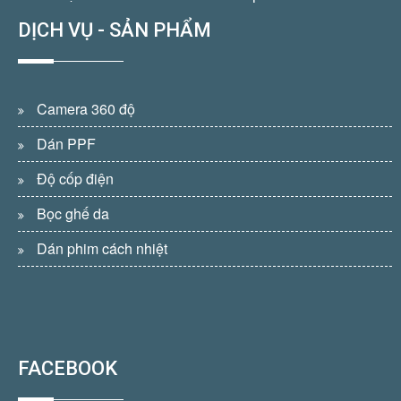
DỊCH VỤ - SẢN PHẨM
Camera 360 độ
Dán PPF
Độ cốp điện
Bọc ghế da
Dán phim cách nhiệt
FACEBOOK