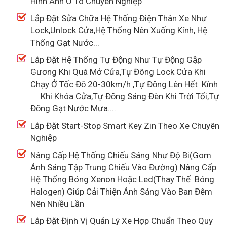
Hình Ảnh Ô Tô Chuyên Nghiệp
Lắp Đặt Sửa Chữa Hệ Thống Điện Thân Xe Như
Lock,Unlock Cửa,Hệ Thống Nên Xuống Kính, Hệ
Thống Gạt Nước...
Lắp Đặt Hệ Thống Tự Động Như Tự Động Gập
Gương Khi Quá Mở Cửa,Tự Đông Lock Cửa Khi
Chạy Ở Tốc Độ 20-30km/h ,Tự Động Lên Hết Kính
Khi Khóa Cửa,Tự Động Sáng Đèn Khi Trời Tối,Tự
Động Gạt Nước Mưa....
Lắp Đặt Start-Stop Smart Key Zin Theo Xe Chuyên
Nghiệp
Nâng Cấp Hệ Thống Chiếu Sáng Như Độ Bi(Gom
Ánh Sáng Tập Trung Chiếu Vào Đường) Nâng Cấp
Hệ Thống Bóng Xenon Hoặc Led(Thay Thế Bóng
Halogen) Giúp Cải Thiện Ánh Sáng Vào Ban Đêm
Nên Nhiều Lần
Lắp Đặt Định Vị Quản Lý Xe Hợp Chuẩn Theo Quy