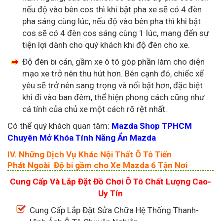
nếu độ vào bên cos thì khi bật pha xe sẽ có 4 đèn
pha sáng cùng lúc, nếu độ vào bên pha thì khi bật
cos sẽ có 4 đèn cos sáng cùng 1 lúc, mang đến sự
tiện lợi dành cho quý khách khi độ đèn cho xe.
Độ đèn bi cản, gầm xe ô tô góp phần làm cho diện
mạo xe trở nên thu hút hơn. Bên cạnh đó, chiếc xế
yêu sẽ trở nên sang trọng và nổi bật hơn, đặc biệt
khi đi vào ban đêm, thể hiện phong cách cũng như
cá tính của chủ xe một cách rõ rệt nhất.
Có thể quý khách quan tâm:
Mazda Shop TPHCM
Chuyên Mở Khóa Tính Năng Ẩn Mazda
IV. Những Dịch Vụ Khác Nội Thất Ô Tô Tiến
Phát
Ngoài Độ bi gầm cho Xe Mazda 6 Tận Nơi
Cung Cấp Và Lắp Đặt Đồ Chơi Ô Tô Chất Lượng Cao-
Uy Tín
Cung Cấp Lắp Đặt Sửa Chữa Hệ Thống Thanh-