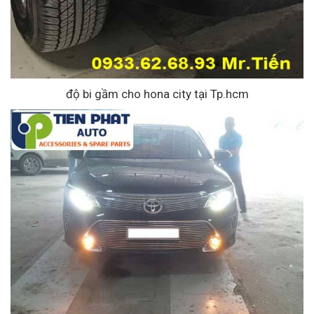
độ bi gầm cho hona city tại Tp.hcm