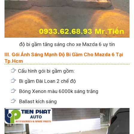
độ bi gầm tăng sáng cho xe Mazda 6 uy tín
III. Gói Ánh Sáng Mạnh Độ Bi Gầm Cho Mazda 6 Tại
Tp.Hcm
Cấu hình gói bi gầm gồm:
Bi gầm Đài Loan 2 chế độ
Bóng Xenon màu 6000k sáng trắng
Ballast kích sáng