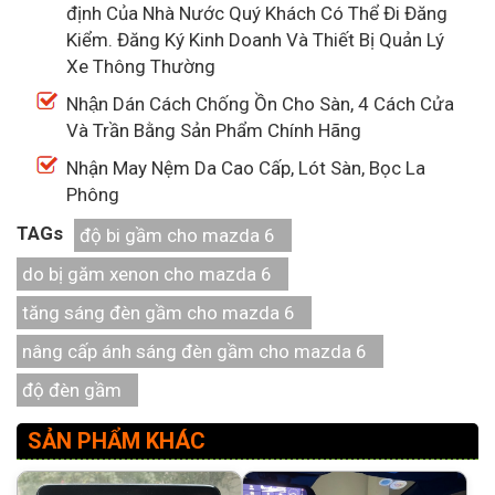
định Của Nhà Nước Quý Khách Có Thể Đi Đăng
Kiểm. Đăng Ký Kinh Doanh Và Thiết Bị Quản Lý
Xe Thông Thường
Nhận Dán Cách Chống Ồn Cho Sàn, 4 Cách Cửa
Và Trần Bằng Sản Phẩm Chính Hãng
Nhận May Nệm Da Cao Cấp, Lót Sàn, Bọc La
Phông
TAGs
độ bi gầm cho mazda 6
do bị găm xenon cho mazda 6
tăng sáng đèn gầm cho mazda 6
nâng cấp ánh sáng đèn gầm cho mazda 6
độ đèn gầm
SẢN PHẨM KHÁC