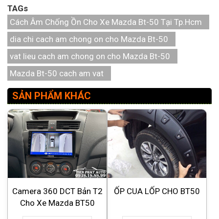
TAGs
Cách Âm Chống Ồn Cho Xe Mazda Bt-50 Tại Tp.Hcm
dia chi cach am chong on cho Mazda Bt-50
vat lieu cach am chong on cho Mazda Bt-50
Mazda Bt-50 cach am vat
SẢN PHẨM KHÁC
Camera 360 DCT Bản T2
ỐP CUA LỐP CHO BT50
Cho Xe Mazda BT50