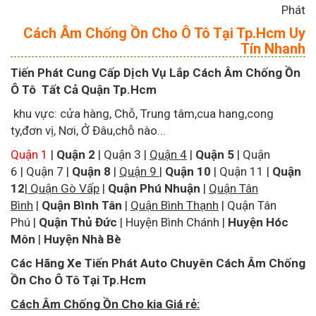
Phát
Cách Âm Chống Ồn Cho Ô Tô Tại Tp.Hcm Uy
Tín Nhanh
Tiến Phát Cung Cấp Dịch Vụ Lắp Cách Âm Chống Ồn
Ô Tô Tất Cả Quận Tp.Hcm
khu vực: cửa hàng, Chỗ, Trung tâm,cua hang,cong
ty,đơn vị, Nơi, Ở Đâu,chỗ nào...
Quận 1
|
Quận 2
|
Quận 3
|
Quận 4
|
Quận 5
|
Quận
6
|
Quận 7
|
Quận 8
|
Quận 9
|
Quận 10
|
Quận 11
|
Quận
12
|
Quận Gò Vấp
|
Quận Phú Nhuận
|
Quận Tân
Bình
|
Quận Bình Tân
|
Quận Bình Thạnh
|
Quận Tân
Phú
|
Quận Thủ Đức
|
Huyện Bình Chánh
|
Huyện Hóc
Môn
|
Huyện Nhà Bè
Các Hãng Xe Tiến Phát Auto Chuyên Cách Âm Chống
Ồn Cho Ô Tô Tại Tp.Hcm
Cách Âm Chống Ồn Cho kia Giá rẻ: