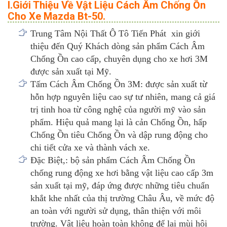
I.Giới Thiệu Về Vật Liệu Cách Âm Chống Ồn
Cho Xe Mazda Bt-50.
Trung Tâm Nội Thất Ô Tô Tiến Phát xin giới
thiệu đến Quý Khách dòng sản phẩm Cách Âm
Chống Ồn cao cấp, chuyên dụng cho xe hơi 3M
được sản xuất tại Mỹ.
Tấm Cách Âm Chống Ồn 3M: được sản xuất từ
hỗn hợp nguyên liệu cao sự tư nhiên, mang cả giá
trị tinh hoa từ công nghệ của người mỹ vào sản
phẩm. Hiệu quả mang lại là cản Chống Ồn, hấp
Chống Ồn tiêu Chống Ồn và dập rung động cho
chi tiết cửa xe và thành vách xe.
Đặc Biệt,: bộ sản phẩm Cách Âm Chống Ồn
chống rung động xe hơi bằng vật liệu cao cấp 3m
sản xuất tại mỹ, đáp ứng được những tiêu chuẩn
khắt khe nhất của thị trường Châu Âu, về mức độ
an toàn với người sử dụng, thân thiện với môi
trường. Vật liệu hoàn toàn không để lại mùi hôi