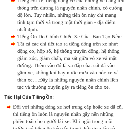
Tiếng còi xe, tiếng động cơ của những xe đang lưu
thông trên đường là nguyên nhân chính, có cường
độ lớn. Tuy nhiên, những tiến ồn này chỉ mang
tính tạm thời và trong một thời gian - địa điểm
nhất định.
Tiếng Ồn Do Chính Chiếc Xe Của Bạn Tạo Nên:
Tất cả các chi tiết tạo ra tiếng động trên xe như:
động cơ, hộp số, hệ thống truyền động, hệ thống
giảm xóc, giảm chấn, ma sát giữa vỏ xe và mặt
đường. Thêm vào đó là va đập của: cát đá vào
gầm xe, không khí hay nước mưa vào nóc xe và
thân xe….Đây là những nguyên nhân chính liên
tục và thường xuyên gây ra tiếng ồn cho xe.
Tác Hại Của Tiếng Ồn:
Đối với những dòng xe hơi trung cấp hoặc xe đã cũ,
thì tiếng ồn luôn là nguyên nhân gây nên những
phiền toái cho người lái xe. Khi ngồi trong môi
trường
có tiếng ồn kéo dài trong thời gian lâu và