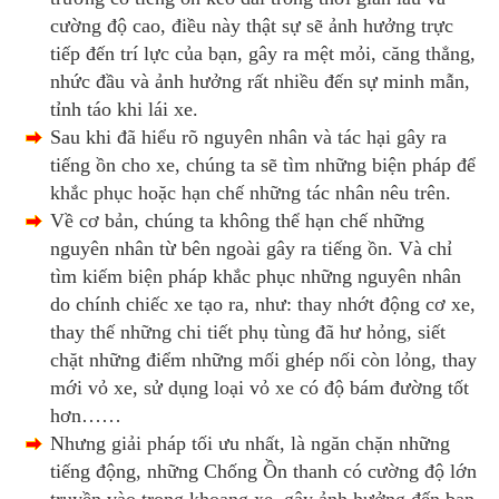
cường độ cao, điều này thật sự sẽ ảnh hưởng trực
tiếp đến trí lực của bạn, gây ra mệt mỏi, căng thẳng,
nhức đầu và ảnh hưởng rất nhiều đến sự minh mẫn,
tỉnh táo khi lái xe.
Sau khi đã hiểu rõ nguyên nhân và tác hại gây ra
tiếng ồn cho xe, chúng ta sẽ tìm những biện pháp để
khắc phục hoặc hạn chế những tác nhân nêu trên.
Về cơ bản, chúng ta không thể hạn chế những
nguyên nhân từ bên ngoài gây ra tiếng ồn. Và chỉ
tìm kiếm biện pháp khắc phục những nguyên nhân
do chính chiếc xe tạo ra, như: thay nhớt động cơ xe,
thay thế những chi tiết phụ tùng đã hư hỏng, siết
chặt những điểm những mối ghép nối còn lỏng, thay
mới vỏ xe, sử dụng loại vỏ xe có độ
bám đường tốt
hơn……
Nhưng giải pháp tối ưu nhất, là ngăn chặn những
tiếng động, những Chống Ồn thanh có cường độ lớn