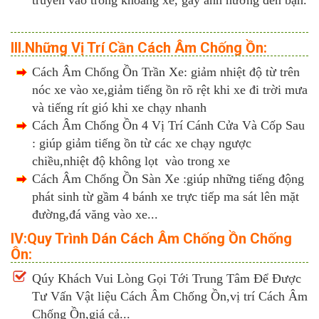
truyền vào trong khoang xe, gây ảnh hưởng đến bạn.
III.Những Vị Trí Cần Cách Âm Chống Ồn:
Cách Âm Chống Ồn Trần Xe: giảm nhiệt độ từ trên
nóc xe vào xe,giảm tiếng ồn rõ rệt khi xe đi trời mưa
và tiếng rít gió khi xe chạy nhanh
Cách Âm Chống Ồn 4 Vị Trí Cánh Cửa Và Cốp Sau
: giúp giảm tiếng ồn từ các xe chạy ngược
chiều,nhiệt độ không lọt vào trong xe
Cách Âm Chống Ồn Sàn Xe :giúp những tiếng động
phát sinh từ gầm 4 bánh xe trực tiếp ma sát lên mặt
đường,đá văng vào xe...
IV:Quy Trình Dán Cách Âm Chống Ồn Chống
Ôn:
Qúy Khách Vui Lòng Gọi Tới Trung Tâm Để Được
Tư Vấn Vật liệu Cách Âm Chống Ồn,vị trí Cách Âm
Chống Ồn,giá cả...