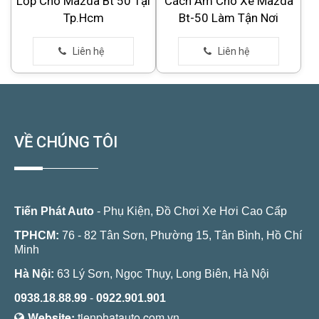
Lốp Cho Mazda Bt 50 Tại
Cách Âm Cho Xe Mazda
Tp.Hcm
Bt-50 Làm Tận Nơi
VỀ CHÚNG TÔI
Tiến Phát Auto
- Phụ Kiện, Đồ Chơi Xe Hơi Cao Cấp
TPHCM:
76 - 82 Tân Sơn, Phường 15, Tân Bình, Hồ Chí
Minh
Hà Nội:
63 Lý Sơn, Ngọc Thụy, Long Biên, Hà Nội
0938.18.88.99
-
0922.901.901
Website:
tienphatauto.com.vn