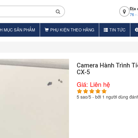
Địa 
76 -
H MỤC SẢN PHẨM
PHỤ KIỆN THEO HÃNG
TIN TỨC
Camera Hành Trình T
CX-5
Giá:
Liên hệ
5
sao/
5
- bởi
1
người dùng đánh