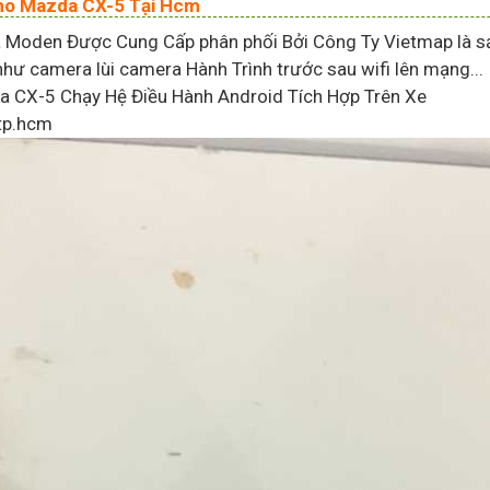
Cho Mazda CX-5 Tại Hcm
Moden Được Cung Cấp phân phối Bởi Công Ty Vietmap là sả
ư camera lùi camera Hành Trình trước sau wifi lên mạng...
a CX-5 Chạy Hệ Điều Hành Android Tích Hợp Trên Xe
 tp.hcm