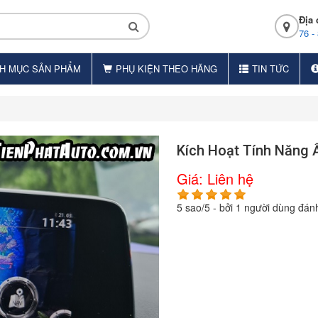
Địa 
76 -
H MỤC SẢN PHẨM
PHỤ KIỆN THEO HÃNG
TIN TỨC
Kích Hoạt Tính Năng
Giá:
Liên hệ
5
sao/
5
- bởi
1
người dùng đánh