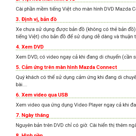
Cài phần mềm tiếng Việt cho màn hình DVD Mazda C
3.
Định vị, bản đồ
Xe chưa sử dụng được bản đồ (không có thẻ bản đồ). 
tiếng Việt) cho bản đồ để sử dụng dễ dàng và thuận ti
4.
Xem DVD
Xem DVD, có video ngay cả khi đang di chuyển (cần s
5.
Cảm ứng
trên màn hình Mazda Connect
Quý khách có thể sử dụng cảm ứng khi đang di chuyển
bài....
6.
Xem video qua USB
Xem video qua ứng dụng Video Player ngay cả khi đan
7.
Ngày tháng
Nguyên bản trên DVD chỉ có giờ. Cài hiển thị thêm ng
8.
Hình nền