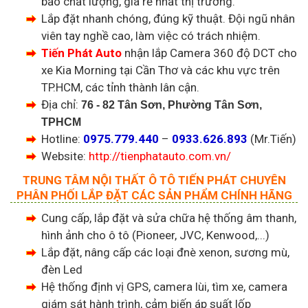
bảo chất lượng, giá rẻ nhất thị trường.
Lắp đặt nhanh chóng, đúng kỹ thuật. Đội ngũ nhân
viên tay nghề cao, làm việc có trách nhiệm.
Tiến Phát Auto
nhận lắp Camera 360 độ DCT cho
xe Kia Morning tại Cần Thơ và các khu vực trên
TP.HCM, các tỉnh thành lân cận.
Địa chỉ:
76 - 82 Tân Sơn, Phường Tân Sơn,
TPHCM
Hotline:
0975.779.440
–
0933.626.893
(Mr.Tiến)
Website:
http://tienphatauto.com.vn/
TRUNG TÂM NỘI THẤT Ô TÔ TIẾN PHÁT CHUYÊN
PHÂN PHỐI LẮP ĐẶT CÁC SẢN PHẨM CHÍNH HÃNG
Cung cấp, lắp đặt và sửa chữa hệ thống âm thanh,
hình ảnh cho ô tô (Pioneer, JVC, Kenwood,...)
Lắp đặt, nâng cấp các loại đnè xenon, sương mù,
đèn Led
Hệ thống định vị GPS, camera lùi, tìm xe, camera
giám sát hành trình, cảm biến áp suất lốp