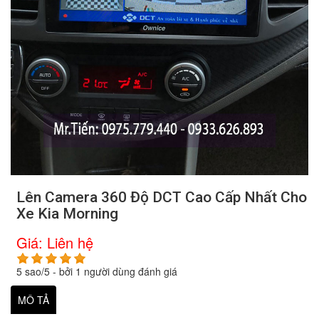
Lên Camera 360 Độ DCT Cao Cấp Nhất Cho
Xe Kia Morning
Giá:
Liên hệ
5
sao/
5
- bởi
1
người dùng đánh giá
MÔ TẢ