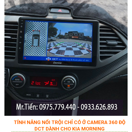
TÍNH NĂNG NỔI TRỘI CHỈ CÓ Ở CAMERA 360 ĐỘ
DCT DÀNH CHO KIA MORNING