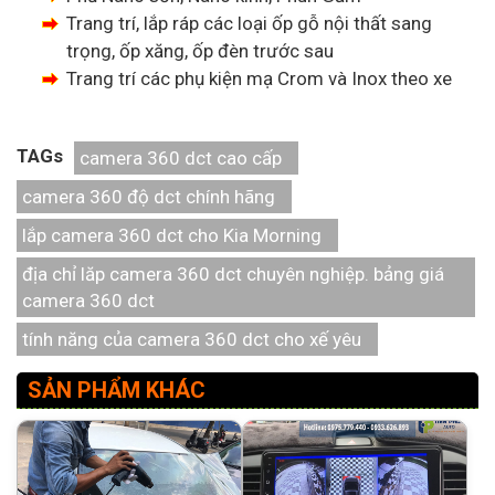
Trang trí, lắp ráp các loại ốp gỗ nội thất sang
trọng, ốp xăng, ốp đèn trước sau
Trang trí các phụ kiện mạ Crom và Inox theo xe
TAGs
camera 360 dct cao cấp
camera 360 độ dct chính hãng
lắp camera 360 dct cho Kia Morning
địa chỉ lăp camera 360 dct chuyên nghiệp. bảng giá
camera 360 dct
tính năng của camera 360 dct cho xế yêu
SẢN PHẨM KHÁC