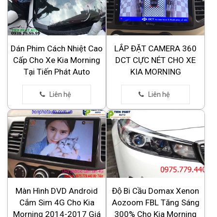
Dán Phim Cách Nhiệt Cao
LẮP ĐẶT CAMERA 360
Cấp Cho Xe Kia Morning
DCT CỰC NÉT CHO XE
Tại Tiến Phát Auto
KIA MORNING
Màn Hình DVD Android
Độ Bi Cầu Domax Xenon
Cắm Sim 4G Cho Kia
Aozoom FBL Tăng Sáng
Morning 2014-2017 Giá
300% Cho Kia Morning